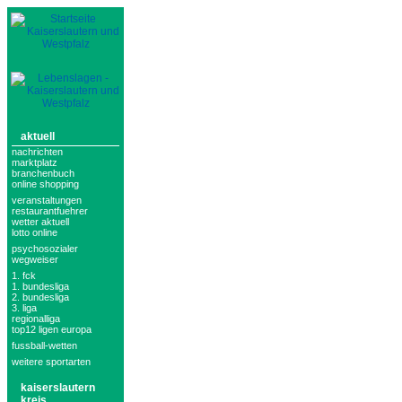
aktuell
nachrichten
marktplatz
branchenbuch
online shopping
veranstaltungen
restaurantfuehrer
wetter aktuell
lotto online
psychosozialer
wegweiser
1. fck
1. bundesliga
2. bundesliga
3. liga
regionalliga
top12 ligen europa
fussball-wetten
weitere sportarten
kaiserslautern
kreis