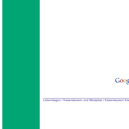
Lebenslagen
/
Kaiserslautern und Westpfalz
/
Kaiserslautern Kr