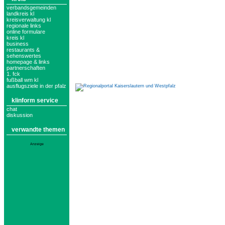
verbandsgemeinden
landkreis kl
kreisverwaltung kl
regionale links
online formulare
kreis kl
business
restaurants &
sehenswertes
homepage & links
partnerschaften
1. fck
fußball wm kl
ausflugsziele in der pfalz
klinform service
chat
diskussion
verwandte themen
Anzeige