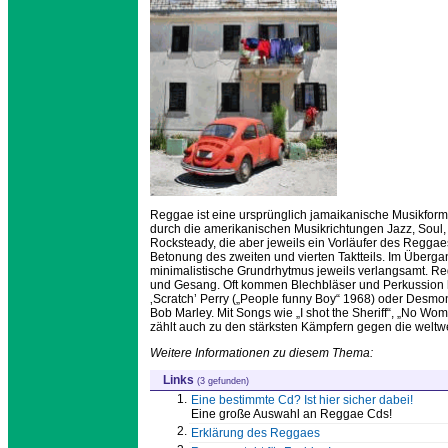
Reggae ist eine ursprünglich jamaikanische Musikform.
durch die amerikanischen Musikrichtungen Jazz, Sou
Rocksteady, die aber jeweils ein Vorläufer des Reggae
Betonung des zweiten und vierten Taktteils. Im Über
minimalistische Grundrhytmus jeweils verlangsamt. R
und Gesang. Oft kommen Blechbläser und Perkussion 
‚Scratch’ Perry („People funny Boy“ 1968) oder Desmond
Bob Marley. Mit Songs wie „I shot the Sheriff“, „No Wo
zählt auch zu den stärksten Kämpfern gegen die weltw
Weitere Informationen zu diesem Thema:
Links
(3 gefunden)
1.
Eine bestimmte Cd? Ist hier sicher dabei!
Eine große Auswahl an Reggae Cds!
2.
Erklärung des Reggaes