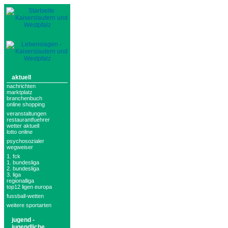
aktuell
nachrichten
marktplatz
branchenbuch
online shopping
veranstaltungen
restaurantfuehrer
wetter aktuell
lotto online
psychosozialer
wegweiser
1. fck
1. bundesliga
2. bundesliga
3. liga
regionalliga
top12 ligen europa
fussball-wetten
weitere sportarten
jugend -
jugendliche