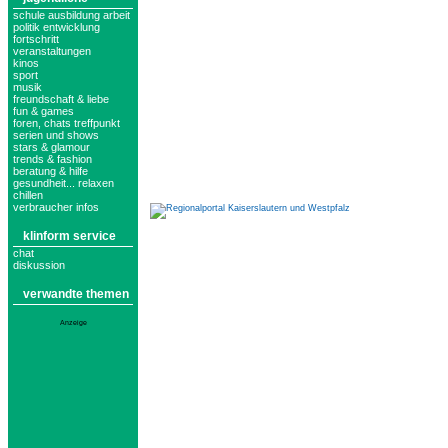
schule ausbildung arbeit
politik entwicklung
fortschritt
veranstaltungen
kinos
sport
musik
freundschaft & liebe
fun & games
foren, chats treffpunkt
serien und shows
stars & glamour
trends & fashion
beratung & hilfe
gesundheit... relaxen
chillen
verbraucher infos
klinform service
chat
diskussion
verwandte themen
Anzeige