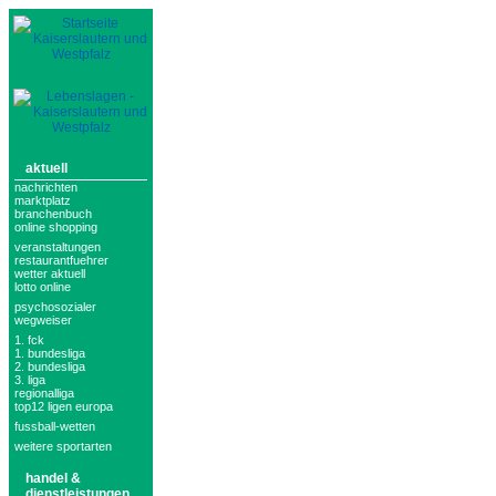
aktuell
nachrichten
marktplatz
branchenbuch
online shopping
veranstaltungen
restaurantfuehrer
wetter aktuell
lotto online
psychosozialer
wegweiser
1. fck
1. bundesliga
2. bundesliga
3. liga
regionalliga
top12 ligen europa
fussball-wetten
weitere sportarten
handel &
dienstleistungen