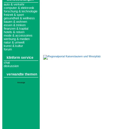
auto & verkehr
computer & elektronik
forschung & technologie
freizeit & sport
gesundheit & wellness
bauen & wohnen
essen & trinken
finanzen & kapital
hotels & reisen
mode & accessoires
werbung & medien
natur & umwelt
kunst & kultur
forum
klinform service
chat
diskussion
verwandte themen
Anzeige