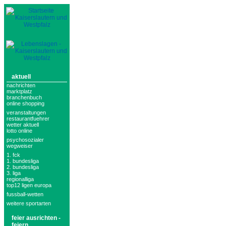
aktuell
nachrichten
marktplatz
branchenbuch
online shopping
veranstaltungen
restaurantfuehrer
wetter aktuell
lotto online
psychosozialer
wegweiser
1. fck
1. bundesliga
2. bundesliga
3. liga
regionalliga
top12 ligen europa
fussball-wetten
weitere sportarten
feier ausrichten -
feiern