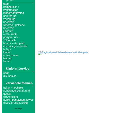
taufe
kommunion /
konfirmation
kindergeburtstag
geburtstag
verlobung
hochzeit
silberne / goldene
hochzeit
jubiläum
restaurants
partyservice
zeltverleih
bands in der pfalz
erlebnis-geschenke
babys
kinder
erwachsene
blumen
forum
klinform service
chat
diskussion
verwandte themen
heirat - hochzeit
schwangerschaft und
geburt
einschulung
hotels, pensionen, fewos
finanzierung & kredit
Anzeige