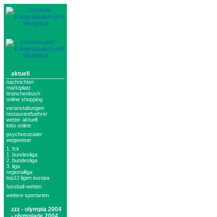
aktuell
nachrichten
marktplatz
branchenbuch
online shopping
veranstaltungen
restaurantfuehrer
wetter aktuell
lotto online
psychosozialer
wegweiser
1. fck
1. bundesliga
2. bundesliga
3. liga
regionalliga
top12 ligen europa
fussball-wetten
weitere sportarten
zzz - olympia 2004
- olympiade 2004