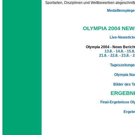
Sportarten, Disziplinen und Wettbewerben abgeschnit
Medaillenspiegel
OLYMPIA 2004 NEW
Live-Newsticke
Olympia 2004 - News Bericht
13.8.
-
14.8.
-
15.8.
21.8.
-
22.8.
-
23.8.
-
2
Tageszeitungen
Olympia Nac
Bilder des T
ERGEBNI
Final-Ergebnisse Oly
Ergebn