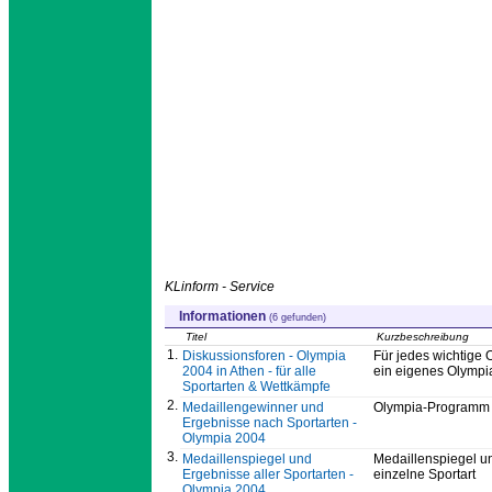
KLinform - Service
Informationen
(6 gefunden)
Titel
Kurzbeschreibung
1.
Diskussionsforen - Olympia
Für jedes wichtige 
2004 in Athen - für alle
ein eigenes Olympi
Sportarten & Wettkämpfe
2.
Medaillengewinner und
Olympia-Programm 2
Ergebnisse nach Sportarten -
Olympia 2004
3.
Medaillenspiegel und
Medaillenspiegel u
Ergebnisse aller Sportarten -
einzelne Sportart
Olympia 2004