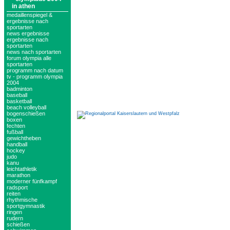
in athen
medaillenspiegel &
ergebnisse nach
sportarten
news ergebnisse
ergebnisse nach
sportarten
news nach sportarten
forum olympia alle
sportarten
programm nach datum
tv - programm olympia
2004
badminton
baseball
basketball
beach volleyball
bogenschießen
boxen
fechten
fußball
gewichtheben
handball
hockey
judo
kanu
leichtathletik
marathon
moderner fünfkampf
radsport
reiten
rhythmische
sportgymnastik
ringen
rudern
schießen