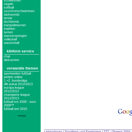
schwimmen
segeln
softball
synchronschwimmen
taekwondo
tennis
tischtennis
trampolinturnen
triathlon
turnen
wasserspringen
volleyball
wasserball
klinform service
chat
diskussion
verwandte themen
sportwetten fußball ·
wetten online
1.+2. bundesliga
dfb pokal 2012/2013
europa league
2012/2013
champions league
2012/2013
fußball em 2008 - euro
2008™
fußball wm 2010
Anzeige
Lebenslagen
/
Sportligen und Ergebnisse
/
ZZZ - Olympia 2004 