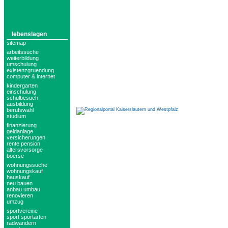
lebenslagen
sitemap
arbeitssuche
weiterbildung
umschulung
existenzgruendung
computer & internet
kindergarten
einschulung
schulbesuch
ausbildung
berufswahl
studium
finanzierung
geldanlage
versicherungen
rente pension
altersvorsorge
boerse
wohnungssuche
wohnungskauf
hauskauf
neu bauen
anbau umbau
renovieren
umzug
sportvereine
sport sportarten
radwandern