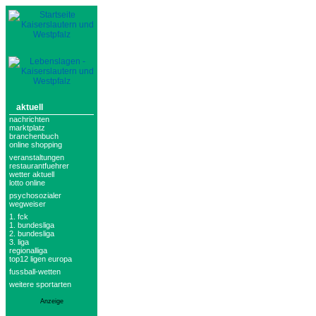
aktuell
nachrichten
marktplatz
branchenbuch
online shopping
veranstaltungen
restaurantfuehrer
wetter aktuell
lotto online
psychosozialer
wegweiser
1. fck
1. bundesliga
2. bundesliga
3. liga
regionalliga
top12 ligen europa
fussball-wetten
weitere sportarten
Anzeige