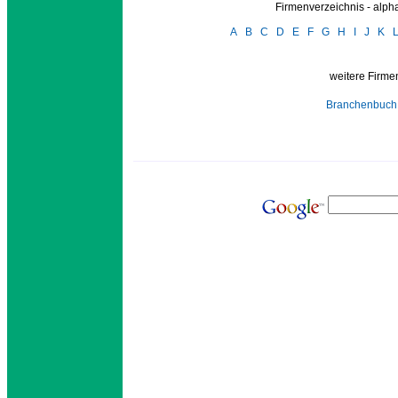
Firmenverzeichnis - alp
A
B
C
D
E
F
G
H
I
J
K
weitere Firmen
Branchenbuch 