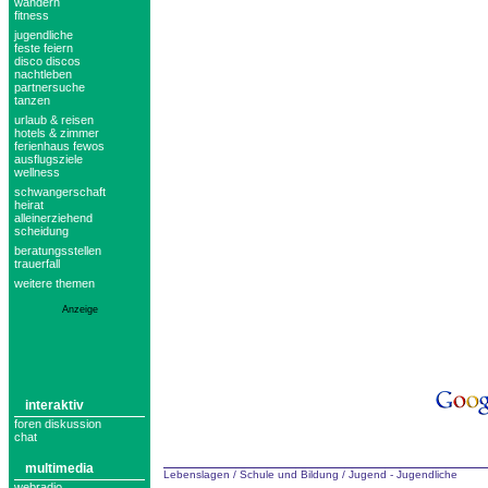
wandern
fitness
jugendliche
feste feiern
disco discos
nachtleben
partnersuche
tanzen
urlaub & reisen
hotels & zimmer
ferienhaus fewos
ausflugsziele
wellness
schwangerschaft
heirat
alleinerziehend
scheidung
beratungsstellen
trauerfall
weitere themen
Anzeige
interaktiv
foren diskussion
chat
multimedia
Lebenslagen
/
Schule und Bildung
/
Jugend - Jugendliche
webradio