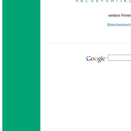
A
B
C
D
E
F
G
H
I
J
K
weitere Firmen
Branchenbuch 