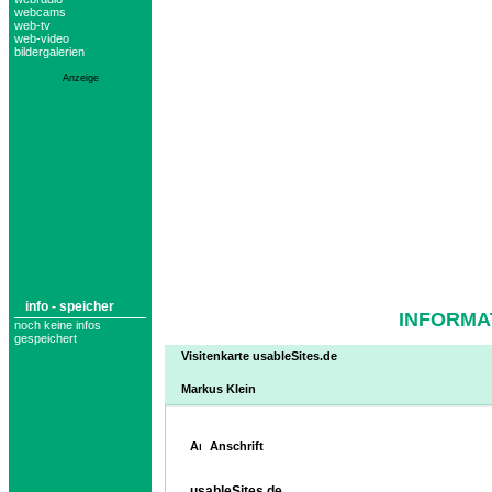
webcams
web-tv
web-video
bildergalerien
Anzeige
info - speicher
INFORMA
noch keine infos
gespeichert
Visitenkarte usableSites.de
Markus Klein
Anschrift
usableSites.de