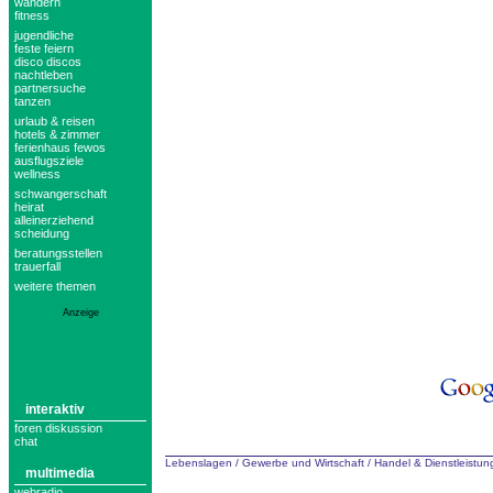
wandern
fitness
jugendliche
feste feiern
disco discos
nachtleben
partnersuche
tanzen
urlaub & reisen
hotels & zimmer
ferienhaus fewos
ausflugsziele
wellness
schwangerschaft
heirat
alleinerziehend
scheidung
beratungsstellen
trauerfall
weitere themen
Anzeige
interaktiv
foren diskussion
chat
Lebenslagen
/
Gewerbe und Wirtschaft
/
Handel & Dienstleistu
multimedia
webradio