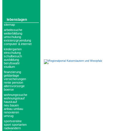
lebenslagen
sitemap
arbeitssuche
weiterbildung
umschulung
existenzgruendung
computer & internet
kindergarten
einschulung
schulbesuch
ausbildung
berufswahl
studium
finanzierung
geldanlage
versicherungen
rente pension
altersvorsorge
boerse
wohnungssuche
wohnungskauf
hauskauf
neu bauen
anbau umbau
renovieren
umzug
sportvereine
sport sportarten
radwandern