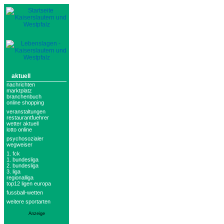
aktuell
nachrichten
marktplatz
branchenbuch
online shopping
veranstaltungen
restaurantfuehrer
wetter aktuell
lotto online
psychosozialer
wegweiser
1. fck
1. bundesliga
2. bundesliga
3. liga
regionalliga
top12 ligen europa
fussball-wetten
weitere sportarten
Anzeige