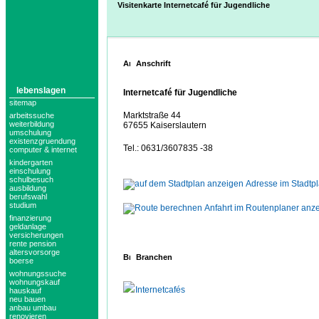
Visitenkarte Internetcafé für Jugendliche
Anschrift
lebenslagen
Internetcafé für Jugendliche
sitemap
Marktstraße 44
arbeitssuche
weiterbildung
67655 Kaiserslautern
umschulung
existenzgruendung
Tel.: 0631/3607835 -38
computer & internet
kindergarten
einschulung
schulbesuch
Adresse im Stadtp
ausbildung
berufswahl
studium
Anfahrt im Routenplaner anz
finanzierung
geldanlage
versicherungen
rente pension
altersvorsorge
Branchen
boerse
wohnungssuche
wohnungskauf
Internetcafés
hauskauf
neu bauen
anbau umbau
renovieren