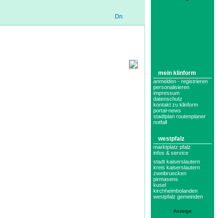
mein klinform
anmelden - registrieren
personalisieren
impressum
datenschutz
kontakt zu klinform
portal-news
stadtplan routenplaner
notfall
westpfalz
marktplatz pfalz
infos & service
stadt kaiserslautern
kreis kaiserslautern
zweibruecken
pirmasens
kusel
kirchheimbolanden
westpfalz gemeinden
Anzeige