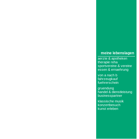
meine lebenslagen
aerzte & apotheken
therapie reha
sportvereine & vereine
essen & ernaehrung
von a nach b
fahrzeugkauf
fuehrerschein
gruendung
handel & dienstleistung
businesspartner
klassische musik
konzertbesuch
kunst erleben