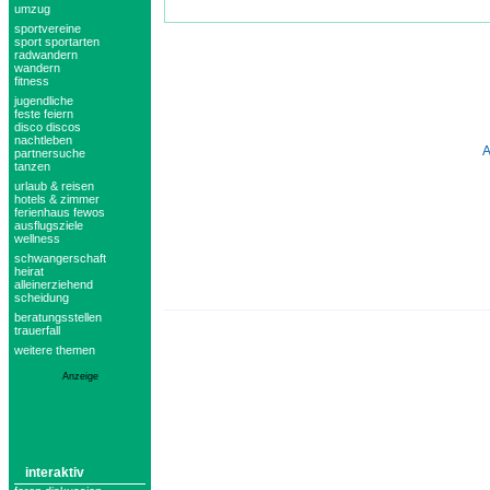
umzug
sportvereine
sport sportarten
radwandern
wandern
fitness
jugendliche
feste feiern
disco discos
nachtleben
partnersuche
tanzen
urlaub & reisen
hotels & zimmer
ferienhaus fewos
ausflugsziele
wellness
schwangerschaft
heirat
alleinerziehend
scheidung
beratungsstellen
trauerfall
weitere themen
Anzeige
interaktiv