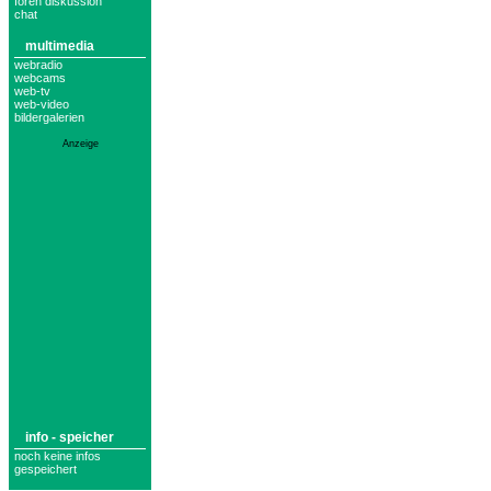
foren diskussion
chat
multimedia
webradio
webcams
web-tv
web-video
bildergalerien
Anzeige
info - speicher
noch keine infos
gespeichert