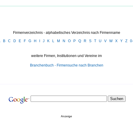
Firmenverzeichnis - alphabetisches Verzeichnis nach Firmenname
A
B
C
D
E
F
G
H
I
J
K
L
M
N
O
P
Q
R
S
T
U
V
W
X
Y
Z
0
weitere Firmen, Institutionen und Vereine im
Branchenbuch - Firmensuche nach Branchen
Anzeige