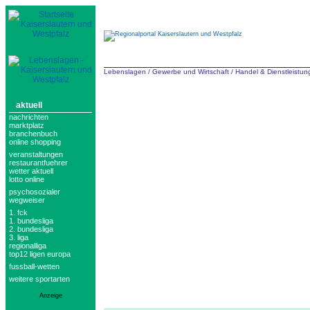
Lebenslagen
/
Gewerbe und Wirtschaft
/
Handel & Dienstleistu
aktuell
nachrichten
marktplatz
branchenbuch
online shopping
veranstaltungen
restaurantfuehrer
wetter aktuell
lotto online
psychosozialer
wegweiser
1. fck
1. bundesliga
2. bundesliga
3. liga
regionalliga
top12 ligen europa
fussball-wetten
weitere sportarten
Anzeige