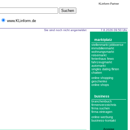
KLinform-Partner
www.KLinform.de
Sie sind noch nicht angemeldet
7.8.2026 09:50 Uhr
marktplatz
stellenmarkt jobboerse
immobilienmarkt
wohnungsmarkt
reisemarkt
ferienhaus fewo
fahrzeugmarkt
automarkt
singles dating flirten
chatten
online shopping
geschenke
online shops
business
branchenbuch
firmenverzeichnis
firma suchen
firma eintragen
online-werbung
business-kontakt
Anzeige