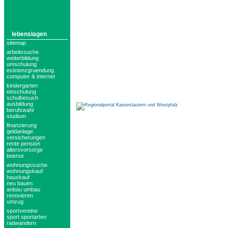
lebenslagen
sitemap
arbeitssuche
weiterbildung
umschulung
existenzgruendung
computer & internet
kindergarten
einschulung
schulbesuch
ausbildung
berufswahl
studium
finanzierung
geldanlage
versicherungen
rente pension
altersvorsorge
boerse
wohnungssuche
wohnungskauf
hauskauf
neu bauen
anbau umbau
renovieren
umzug
sportvereine
sport sportarten
radwandern