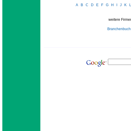
A
B
C
D
E
F
G
H
I
J
K
weitere Firmen
Branchenbuch 