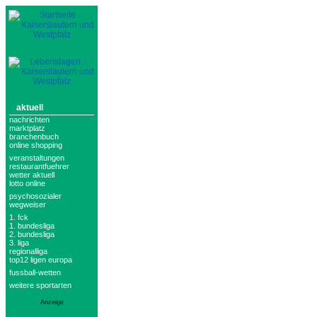
aktuell
nachrichten
marktplatz
branchenbuch
online shopping
veranstaltungen
restaurantfuehrer
wetter aktuell
lotto online
psychosozialer
wegweiser
1. fck
1. bundesliga
2. bundesliga
3. liga
regionalliga
top12 ligen europa
fussball-wetten
weitere sportarten
Anzeige