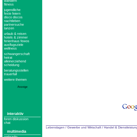
wandern
fitness
jugendliche
feste feiern
disco discos
nachtleben
partnersuche
tanzen
urlaub & reisen
hotels & zimmer
ferienhaus fewos
ausflugsziele
wellness
schwangerschaft
heirat
alleinerziehend
scheidung
beratungsstellen
trauerfall
weitere themen
Anzeige
interaktiv
foren diskussion
chat
Lebenslagen
/
Gewerbe und Wirtschaft
/
Handel & Dienstleistu
multimedia
webradio