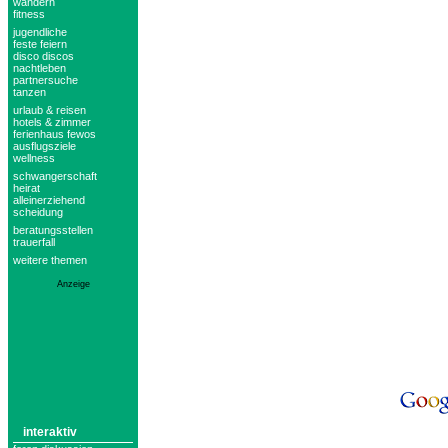
wandern
fitness
jugendliche
feste feiern
disco discos
nachtleben
partnersuche
tanzen
urlaub & reisen
hotels & zimmer
ferienhaus fewos
ausflugsziele
wellness
schwangerschaft
heirat
alleinerziehend
scheidung
beratungsstellen
trauerfall
weitere themen
Anzeige
interaktiv