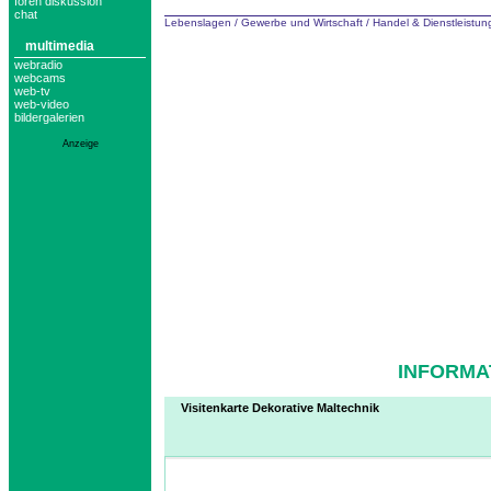
foren diskussion
chat
Lebenslagen
/
Gewerbe und Wirtschaft
/
Handel & Dienstleistu
multimedia
webradio
webcams
web-tv
web-video
bildergalerien
Anzeige
INFORMA
Visitenkarte Dekorative Maltechnik