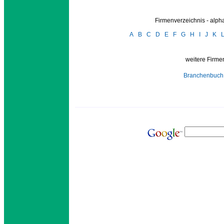
Firmenverzeichnis - alp
A
B
C
D
E
F
G
H
I
J
K
weitere Firmen
Branchenbuch 