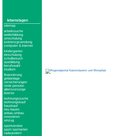
lebenslagen
sitemap
arbeitssuche
weiterbildung
umschulung
existenzgruendung
computer & internet
kindergarten
einschulung
schulbesuch
ausbildung
berufswahl
studium
finanzierung
geldanlage
versicherungen
rente pension
altersvorsorge
boerse
wohnungssuche
wohnungskauf
hauskauf
neu bauen
anbau umbau
renovieren
umzug
sportvereine
sport sportarten
radwandern