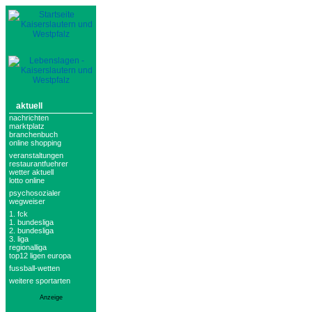
aktuell
nachrichten
marktplatz
branchenbuch
online shopping
veranstaltungen
restaurantfuehrer
wetter aktuell
lotto online
psychosozialer
wegweiser
1. fck
1. bundesliga
2. bundesliga
3. liga
regionalliga
top12 ligen europa
fussball-wetten
weitere sportarten
Anzeige