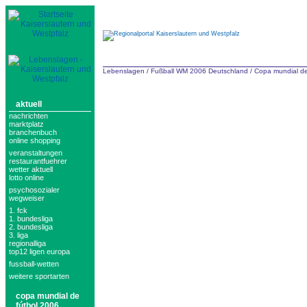
Lebenslagen
/
Fußball WM 2006 Deutschland
/
Copa mundial de
aktuell
nachrichten
marktplatz
branchenbuch
online shopping
veranstaltungen
restaurantfuehrer
wetter aktuell
lotto online
psychosozialer
wegweiser
1. fck
1. bundesliga
2. bundesliga
3. liga
regionalliga
top12 ligen europa
fussball-wetten
weitere sportarten
copa mundial de
fútbol 2006