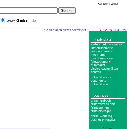
KLinform-Partner
www.KLinform.de
Sie sind noch nicht angemeldet
7.8.2026 21:39 Uhr
marktplatz
stellenmarkt jobboerse
immobilienmarkt
wohnungsmarkt
reisemarkt
ferienhaus fewo
fahrzeugmarkt
automarkt
singles dating flirten
chatten
online shopping
geschenke
online shops
business
branchenbuch
firmenverzeichnis
firma suchen
firma eintragen
online-werbung
business-kontakt
Anzeige