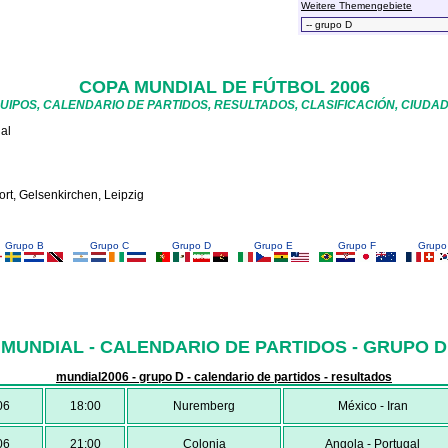
Weitere Themengebiete
COPA MUNDIAL DE FÚTBOL 2006
UIPOS, CALENDARIO DE PARTIDOS, RESULTADOS, CLASIFICACIÓN, CIUDA
gal
rt, Gelsenkirchen, Leipzig
Grupo B
Grupo C
Grupo D
Grupo E
Grupo F
Grupo
MUNDIAL - CALENDARIO DE PARTIDOS - GRUPO D
mundial2006 - grupo D - calendario de partidos - resultados
06
18:00
Nuremberg
México - Iran
06
21:00
Colonia
Angola - Portugal