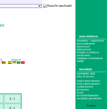
DES
mein klinform
anmelden - registrieren
personalisieren
impressum
datenschutz
kontakt zu klinform
portal-news
stadtplan routenplaner
 G
Grupo H
notfall
westpfalz
marktplatz pfalz
infos & service
stadt kaiserslautern
kreis kaiserslautern
zweibruecken
pirmasens
kusel
kirchheimbolanden
westpfalz gemeinden
3 : 1
Anzeige
0 : 1