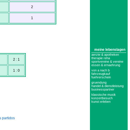
2
1
meine lebenslagen
aerzte & apotheken
therapie reha
2 : 1
sportvereine & vereine
essen & ernaehrung
von a nach b
1 : 0
fahrzeugkauf
fuehrerschein
gruendung
handel & dienstleistung
businesspartner
klassische musik
konzertbesuch
kunst erleben
s partidos