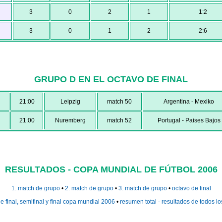
3
0
2
1
1:2
3
0
1
2
2:6
GRUPO D EN EL OCTAVO DE FINAL
21:00
Leipzig
match 50
Argentina - Mexiko
21:00
Nuremberg
match 52
Portugal - Paises Bajos
RESULTADOS - COPA MUNDIAL DE FÚTBOL 2006
1. match de grupo
•
2. match de grupo
•
3. match de grupo
•
octavo de final
e final, semifinal y final copa mundial 2006
•
resumen total - resultados de todos lo