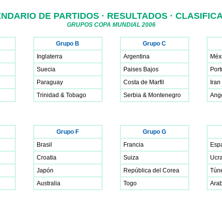
NDARIO DE PARTIDOS · RESULTADOS · CLASIFIC
GRUPOS COPA MUNDIAL 2006
Grupo B
Grupo C
Inglaterra
Argentina
Méx
Suecia
Paises Bajos
Port
Paraguay
Costa de Marfil
Iran
Trinidad & Tobago
Serbia & Montenegro
Ang
Grupo F
Grupo G
Brasil
Francia
Esp
Croatia
Suiza
Ucr
Japón
República del Corea
Tún
Australia
Togo
Arab