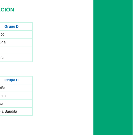
ACIÓN
Grupo D
ico
ugal
ola
Grupo H
aña
ania
ez
ia Saudita