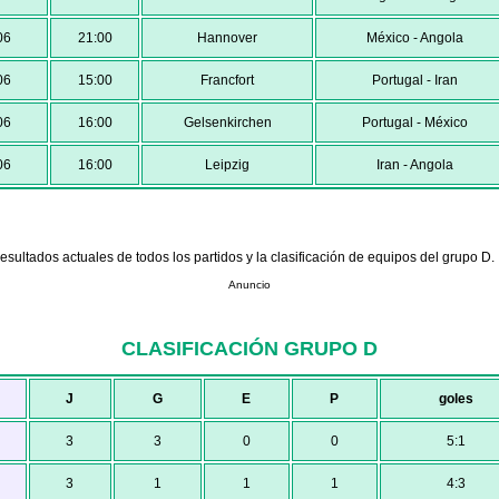
06
21:00
Hannover
México - Angola
06
15:00
Francfort
Portugal - Iran
06
16:00
Gelsenkirchen
Portugal - México
06
16:00
Leipzig
Iran - Angola
resultados actuales de todos los partidos y la clasificación de equipos del grupo D.
Anuncio
CLASIFICACIÓN GRUPO D
J
G
E
P
goles
3
3
0
0
5:1
3
1
1
1
4:3