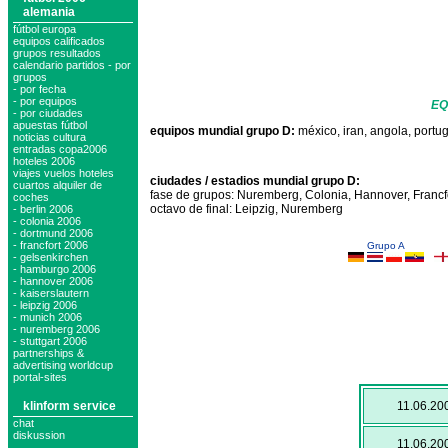
alemania
fútbol europa
equipos calificados
grupos resultados
calendario partidos - por
grupos
- por fecha
- por equipos
EQ
- por ciudades
apuestas fútbol
equipos mundial grupo D:
méxico, iran, angola, portu
noticias cultura
entradas copa2006
hoteles 2006
viajes vuelos hoteles
ciudades / estadios mundial grupo D:
cuartos alquiler de
fase de grupos: Nuremberg, Colonia, Hannover, Francfo
coches
octavo de final: Leipzig, Nuremberg
- berlin 2006
- colonia 2006
- dortmund 2006
- francfort 2006
Grupo A
- gelsenkirchen
- hamburgo 2006
- hannover 2006
- kaiserslautern
- leipzig 2006
- munich 2006
- nuremberg 2006
- stuttgart 2006
partnerships &
advertising worldcup
portal-sites
klinform service
11.06.20
chat
diskussion
11.06.20