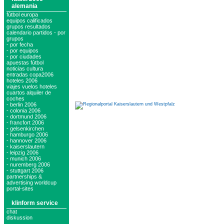
alemania
fútbol europa
equipos calificados
grupos resultados
calendario partidos - por
grupos
- por fecha
- por equipos
- por ciudades
apuestas fútbol
noticias cultura
entradas copa2006
hoteles 2006
viajes vuelos hoteles
cuartos alquiler de
coches
- berlin 2006
- colonia 2006
- dortmund 2006
- francfort 2006
- gelsenkirchen
- hamburgo 2006
- hannover 2006
- kaiserslautern
- leipzig 2006
- munich 2006
- nuremberg 2006
- stuttgart 2006
partnerships &
advertising worldcup
portal-sites
klinform service
chat
diskussion