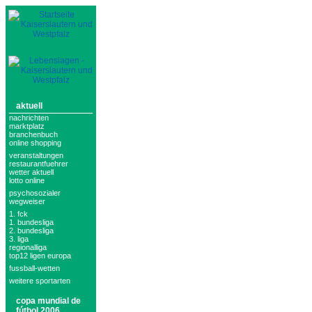
aktuell
nachrichten
marktplatz
branchenbuch
online shopping
veranstaltungen
restaurantfuehrer
wetter aktuell
lotto online
psychosozialer
wegweiser
1. fck
1. bundesliga
2. bundesliga
3. liga
regionalliga
top12 ligen europa
fussball-wetten
weitere sportarten
copa mundial de
fútbol 2006