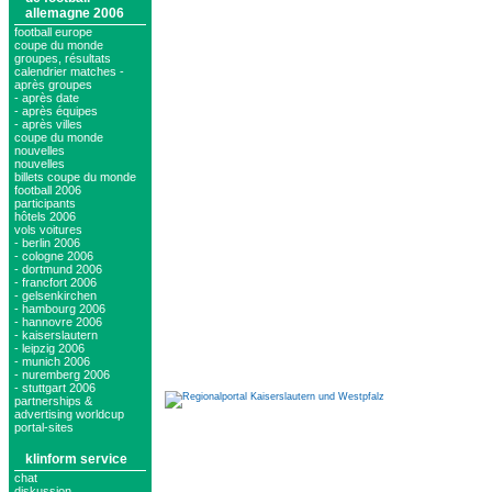
allemagne 2006
football europe
coupe du monde
groupes, résultats
calendrier matches -
après groupes
- après date
- après équipes
- après villes
coupe du monde
nouvelles
nouvelles
billets coupe du monde
football 2006
participants
hôtels 2006
vols voitures
- berlin 2006
- cologne 2006
- dortmund 2006
- francfort 2006
- gelsenkirchen
- hambourg 2006
- hannovre 2006
- kaiserslautern
- leipzig 2006
- munich 2006
- nuremberg 2006
- stuttgart 2006
partnerships &
advertising worldcup
portal-sites
klinform service
chat
diskussion