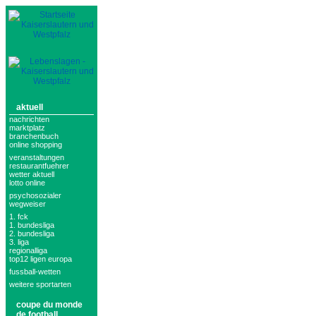
aktuell
nachrichten
marktplatz
branchenbuch
online shopping
veranstaltungen
restaurantfuehrer
wetter aktuell
lotto online
psychosozialer
wegweiser
1. fck
1. bundesliga
2. bundesliga
3. liga
regionalliga
top12 ligen europa
fussball-wetten
weitere sportarten
coupe du monde
de football