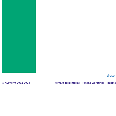
diese 
© KLinform 2002-2023
[
kontakt zu klinform
] [
online-werbung
] [
busine