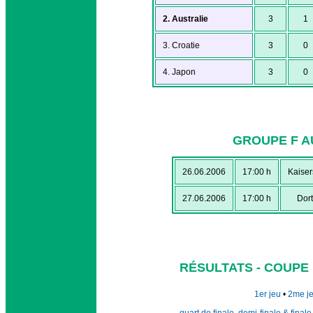
2. Australie
3
1
3. Croatie
3
0
4. Japon
3
0
GROUPE F AU
26.06.2006
17:00 h
Kaiser
27.06.2006
17:00 h
Dor
RÉSULTATS - COUPE
1er jeu
•
2me j
quart de finale, demi-finale & finale