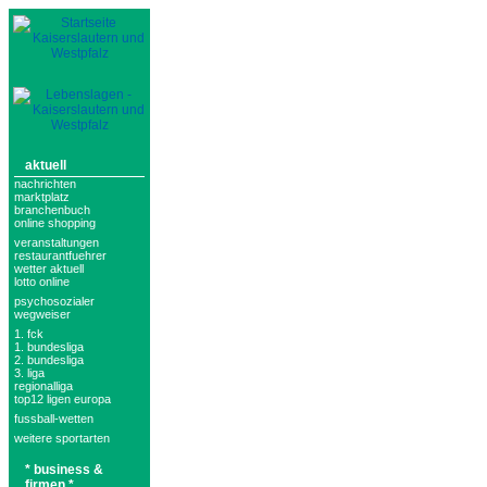
aktuell
nachrichten
marktplatz
branchenbuch
online shopping
veranstaltungen
restaurantfuehrer
wetter aktuell
lotto online
psychosozialer
wegweiser
1. fck
1. bundesliga
2. bundesliga
3. liga
regionalliga
top12 ligen europa
fussball-wetten
weitere sportarten
* business &
firmen *