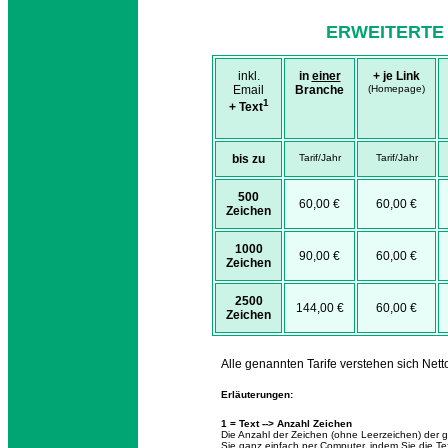
ERWEITERTE 
inkl.
in
einer
+ je Link
Email
Branche
(Homepage)
1
+ Text
bis zu
Tarif/Jahr
Tarif/Jahr
500
60,00 €
60,00 €
Zeichen
1000
90,00 €
60,00 €
Zeichen
2500
144,00 €
60,00 €
Zeichen
Alle genannten Tarife verstehen sich Nett
Erläuterungen:
1 = Text --> Anzahl Zeichen
Die Anzahl der Zeichen (ohne Leerzeichen) der g
Sie ganz einfach per Computer, indem Sie die T