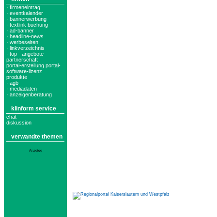
· firmeneintrag
· eventkalender
· bannerwerbung
· textlink buchung
· ad-banner
· headline-news
· werbeseiten
· linkverzeichnis
· top - angebote
partnerschaft
portal-erstellung portal-
software-lizenz
produkte
· agb
· mediadaten
· anzeigenberatung
klinform service
chat
diskussion
verwandte themen
Anzeige