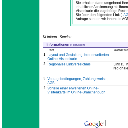
Sie erhalten dann umgehend Ihre 
inhaltlicher Abstimmung mit Ihnen
Vistenkarte die zugehörige Rech
Sie über den folgenden Link (-
AG
Anfrage senden wir Ihnen die AGB
KLinform - Service
Informationen
(4 gefunden)
Titel
Kurzbesch
1.
Layout und Gestaltung Ihrer erweiterten
Online-Visitenkarte
2.
Regionales Linkverzeichnis
Link zu I
regionale
3.
Vertragsbedingungen, Zahlungsweise,
AGB
4.
Vorteile einer erweiterten Online-
Visitenkarte im Online-Branchenbuch