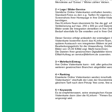
Menüleiste auf 'Extras' / 'Wörter zählen' klicken.
2 = Logo / Bilder-Service
Sämtliche Online Visitenkarten enthalten bereits
Standard-Fotos zu den o.g. Tarifen Ihr eigenes 
Screenshots Ihrer Homepage in Ihre Online-Visiten
benötigen.
Das KLinform-Team übernimmt für Sie die ggf. e
Verkleinerung auf max. 250 x 300 px und Datenko
Bilder sowie die Integration derselben in Ihre O
Bedarf ebenfalls für Sie erstellen und in Ihrer On
Dieser Service erfolgt anlässlich der erstmaligen 
Visitenkarte kostenfrei durch das KLinform-Team, 
spätere Austausch von integrierten Bildern ist j
Bearbeitungsgebühr für die Umwandlung, Größe
Bilder von 15,00 €/Bild zzgl. MwSt berechnen.
Die Dateien Ihrer gewünschten Digitalbilder kön
EMail-Auftrag an service@klinform.de zusenden.
3 = Mehrfach-Eintrag
Ihre Online Visitenkarte kann - inkl. aller geb
weiteren gewünschten Branchen abgebildet wer
4 = Ranking
Erweiterte Online Visitenkarten werden innerhalb 
Visitenkarten" oberhalb der Liste der Grundeintr
gleichem Tarif nach dem Prinzip 'first come, first s
5 = Keywords
Es ist empfehlenswert, seine strategischen Keywo
Visitenkarte dann über die KLinform - "Firmen-
angezeigt wird.