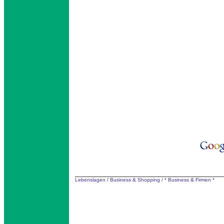
Lebenslagen
/
Business & Shopping
/
* Business & Firmen *