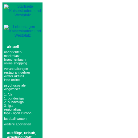
aktuell
nachrichten
marktplatz
branchenbuch
online shopping
veranstaltungen
restaurantfuehrer
wetter aktuell
lotto online
psychosozialer
wegweiser
1. fck
1. bundesliga
2. bundesliga
3. liga
regionalliga
top12 ligen europa
fussball-wetten
weitere sportarten
ausflüge, urlaub,
erholung pfalz