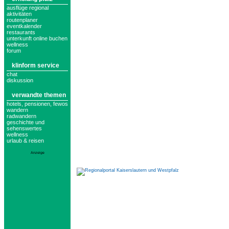
ausflüge regional
aktivitäten
routenplaner
eventkalender
restaurants
unterkunft online buchen
wellness
forum
klinform service
chat
diskussion
verwandte themen
hotels, pensionen, fewos
wandern
radwandern
geschichte und
sehenswertes
wellness
urlaub & reisen
Anzeige