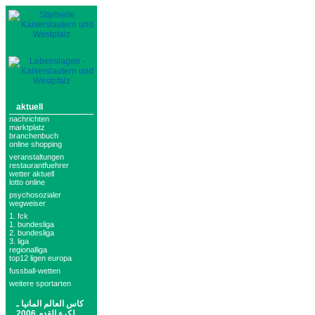
aktuell
nachrichten
marktplatz
branchenbuch
online shopping
veranstaltungen
restaurantfuehrer
wetter aktuell
lotto online
psychosozialer
wegweiser
1. fck
1. bundesliga
2. bundesliga
3. liga
regionalliga
top12 ligen europa
fussball-wetten
weitere sportarten
كاس العالم المانيا ـ
لكرة القدم 2006