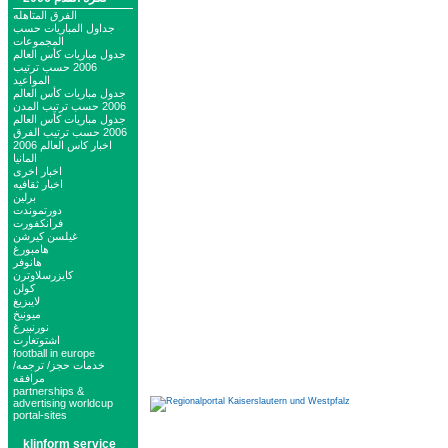
الفرق المتاهله
جداول المباريات حسب
المجموعات
جدول مباريات كأس العالم
2006 حسب ترتيب
المواعيد
جدول مباريات كأس العالم
2006 حسب ترتيب المدن
جدول مباريات كأس العالم
2006 حسب ترتيب الفرق
اخبار كاس العالم 2006
المانيا
اخبار اخرى
اخبار ثقافيه
برلين
دورتموندت
فرانكفورت
غيلسن كيرشن
هامبورغ
هانوفر
كايزرسلاوترن
كولن
لايبزيغ
ميونيخ
نورنبيرغ
اشتوتغارت
football in europe
خدمات حجز/ ترجمه/
مرافقه
partnerships &
advertising worldcup
portal-sites
klinform service