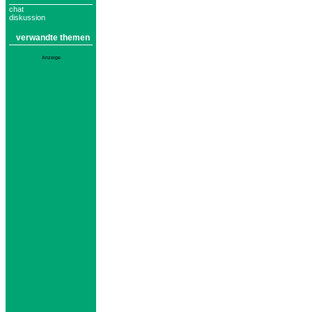
chat
diskussion
verwandte themen
Anzeige