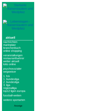
aktuell
nachrichten
marktplatz
branchenbuch
online shopping
veranstaltungen
restaurantfuehrer
wetter aktuell
lotto online
psychosozialer
wegweiser
1. fck
1. bundesliga
2. bundesliga
3. liga
regionalliga
top12 ligen europa
fussball-wetten
weitere sportarten
Anzeige