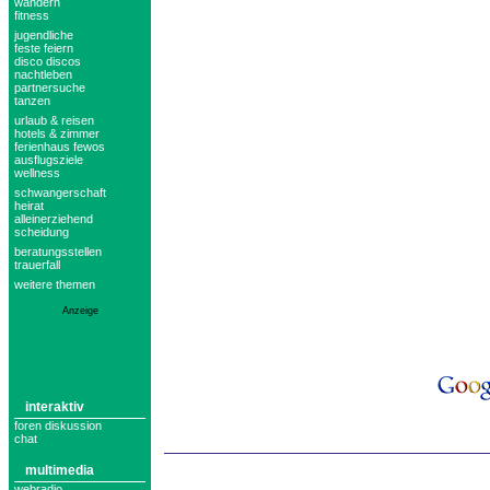
wandern
fitness
jugendliche
feste feiern
disco discos
nachtleben
partnersuche
tanzen
urlaub & reisen
hotels & zimmer
ferienhaus fewos
ausflugsziele
wellness
schwangerschaft
heirat
alleinerziehend
scheidung
beratungsstellen
trauerfall
weitere themen
Anzeige
interaktiv
foren diskussion
chat
multimedia
webradio