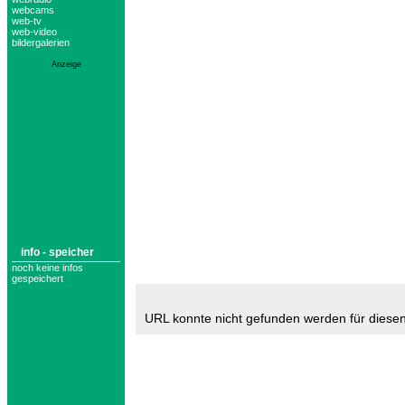
webcams
web-tv
web-video
bildergalerien
Anzeige
info - speicher
noch keine infos
gespeichert
URL konnte nicht gefunden werden für diese