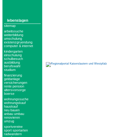
lebenslagen
sitemap
arbeitssuche
weiterbildung
umschulung
existenzgruendung
computer & internet
kindergarten
einschulung
schulbesuch
ausbildung
berufswahl
studium
finanzierung
geldanlage
versicherungen
rente pension
altersvorsorge
boerse
wohnungssuche
wohnungskauf
hauskauf
neu bauen
anbau umbau
renovieren
umzug
sportvereine
sport sportarten
radwandern