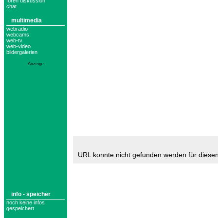
foren diskussion
chat
multimedia
webradio
webcams
web-tv
web-video
bildergalerien
Anzeige
URL konnte nicht gefunden werden für diesen
info - speicher
noch keine infos
gespeichert