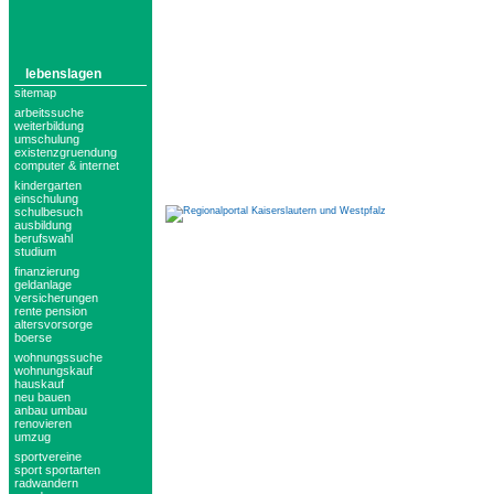
lebenslagen
sitemap
arbeitssuche
weiterbildung
umschulung
existenzgruendung
computer & internet
kindergarten
einschulung
schulbesuch
ausbildung
berufswahl
studium
finanzierung
geldanlage
versicherungen
rente pension
altersvorsorge
boerse
wohnungssuche
wohnungskauf
hauskauf
neu bauen
anbau umbau
renovieren
umzug
sportvereine
sport sportarten
radwandern