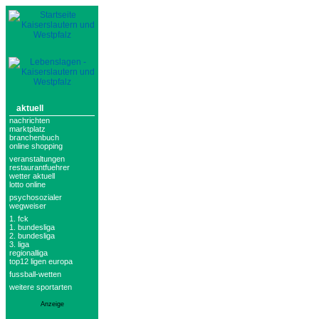
aktuell
nachrichten
marktplatz
branchenbuch
online shopping
veranstaltungen
restaurantfuehrer
wetter aktuell
lotto online
psychosozialer
wegweiser
1. fck
1. bundesliga
2. bundesliga
3. liga
regionalliga
top12 ligen europa
fussball-wetten
weitere sportarten
Anzeige