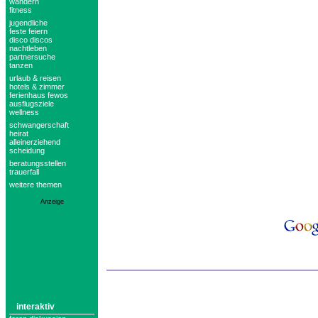
wandern
fitness
jugendliche
feste feiern
disco discos
nachtleben
partnersuche
tanzen
urlaub & reisen
hotels & zimmer
ferienhaus fewos
ausflugsziele
wellness
schwangerschaft
heirat
alleinerziehend
scheidung
beratungsstellen
trauerfall
weitere themen
Anzeige
interaktiv