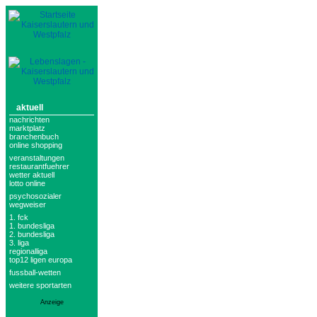
aktuell
nachrichten
marktplatz
branchenbuch
online shopping
veranstaltungen
restaurantfuehrer
wetter aktuell
lotto online
psychosozialer
wegweiser
1. fck
1. bundesliga
2. bundesliga
3. liga
regionalliga
top12 ligen europa
fussball-wetten
weitere sportarten
Anzeige