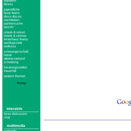
wandern
fitness
jugendliche
feste feiern
disco discos
nachtleben
partnersuche
tanzen
urlaub & reisen
hotels & zimmer
ferienhaus fewos
ausflugsziele
wellness
schwangerschaft
heirat
alleinerziehend
scheidung
beratungsstellen
trauerfall
weitere themen
Anzeige
interaktiv
foren diskussion
chat
multimedia
webradio