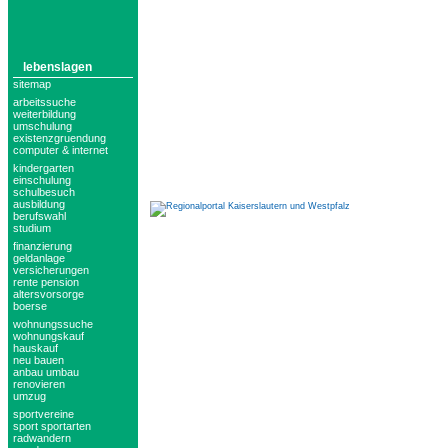
lebenslagen
sitemap
arbeitssuche
weiterbildung
umschulung
existenzgruendung
computer & internet
kindergarten
einschulung
schulbesuch
ausbildung
berufswahl
studium
finanzierung
geldanlage
versicherungen
rente pension
altersvorsorge
boerse
wohnungssuche
wohnungskauf
hauskauf
neu bauen
anbau umbau
renovieren
umzug
sportvereine
sport sportarten
radwandern