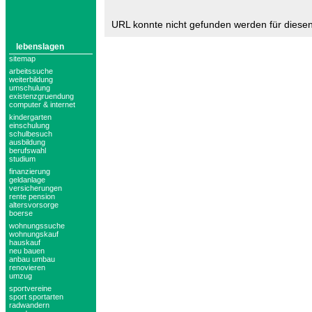
URL konnte nicht gefunden werden für diese
lebenslagen
sitemap
arbeitssuche
weiterbildung
umschulung
existenzgruendung
computer & internet
kindergarten
einschulung
schulbesuch
ausbildung
berufswahl
studium
finanzierung
geldanlage
versicherungen
rente pension
altersvorsorge
boerse
wohnungssuche
wohnungskauf
hauskauf
neu bauen
anbau umbau
renovieren
umzug
sportvereine
sport sportarten
radwandern