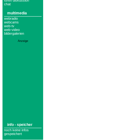
foren diskussion
chat
multimedia
webradio
webcams
web-tv
web-video
bildergalerien
Anzeige
info - speicher
noch keine infos
gespeichert