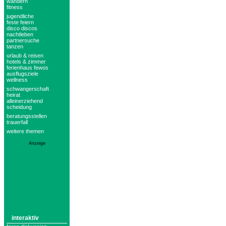
wandern
fitness
jugendliche
feste feiern
disco discos
nachtleben
partnersuche
tanzen
urlaub & reisen
hotels & zimmer
ferienhaus fewos
ausflugsziele
wellness
schwangerschaft
heirat
alleinerziehend
scheidung
beratungsstellen
trauerfall
weitere themen
Anzeige
interaktiv