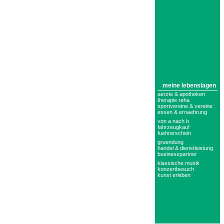
meine lebenslagen
aerzte & apotheken
therapie reha
sportvereine & vereine
essen & ernaehrung
von a nach b
fahrzeugkauf
fuehrerschein
gruendung
handel & dienstleistung
businesspartner
klassische musik
konzertbesuch
kunst erleben