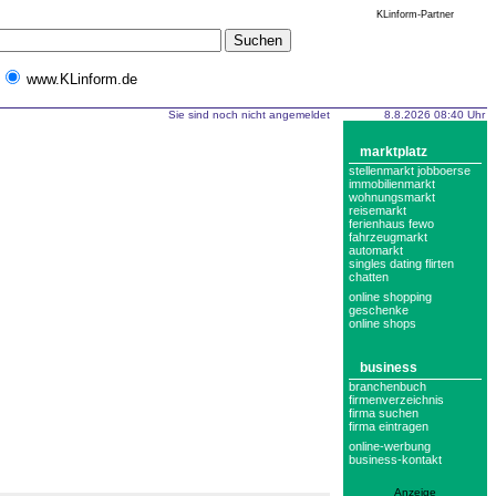
KLinform-Partner
www.KLinform.de
Sie sind noch nicht angemeldet
8.8.2026 08:40 Uhr
marktplatz
stellenmarkt jobboerse
immobilienmarkt
wohnungsmarkt
reisemarkt
ferienhaus fewo
fahrzeugmarkt
automarkt
singles dating flirten
chatten
online shopping
geschenke
online shops
business
branchenbuch
firmenverzeichnis
firma suchen
firma eintragen
online-werbung
business-kontakt
Anzeige