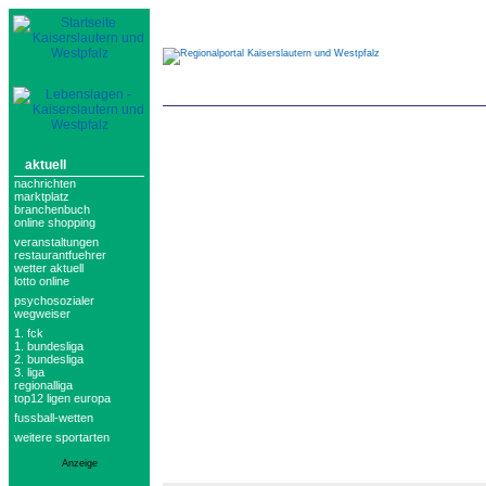
aktuell
nachrichten
marktplatz
branchenbuch
online shopping
veranstaltungen
restaurantfuehrer
wetter aktuell
lotto online
psychosozialer
wegweiser
1. fck
1. bundesliga
2. bundesliga
3. liga
regionalliga
top12 ligen europa
fussball-wetten
weitere sportarten
Anzeige