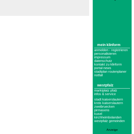
mein klinform
anmelden - registrieren
personalisieren
impressum
datenschutz
kontakt zu klinform
portal-news
stadtplan routenplaner
notfall
westpfalz
marktplatz pfalz
infos & service
stadt kaiserslautern
kreis kaiserslautern
zweibruecken
pirmasens
kusel
kirchheimbolanden
westpfalz gemeinden
Anzeige