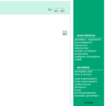
mein klinform
anmelden - registrieren
personalisieren
impressum
datenschutz
kontakt zu klinform
portal-news
stadtplan routenplaner
notfall
westpfalz
marktplatz pfalz
infos & service
stadt kaiserslautern
kreis kaiserslautern
zweibruecken
pirmasens
kusel
kirchheimbolanden
westpfalz gemeinden
Anzeige