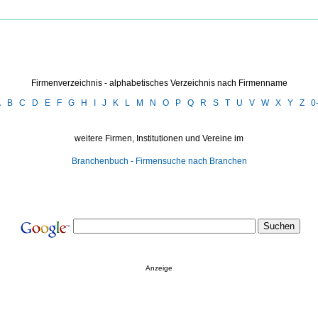
Firmenverzeichnis - alphabetisches Verzeichnis nach Firmenname
A
B
C
D
E
F
G
H
I
J
K
L
M
N
O
P
Q
R
S
T
U
V
W
X
Y
Z
0
weitere Firmen, Institutionen und Vereine im
Branchenbuch - Firmensuche nach Branchen
Anzeige