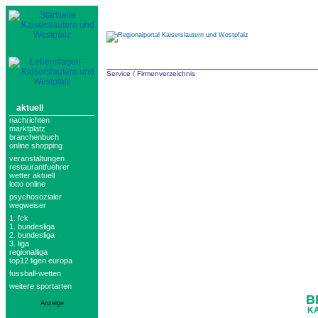
Service
/
Firmenverzeichnis
aktuell
nachrichten
marktplatz
branchenbuch
online shopping
veranstaltungen
restaurantfuehrer
wetter aktuell
lotto online
psychosozialer
wegweiser
1. fck
1. bundesliga
2. bundesliga
3. liga
regionalliga
top12 ligen europa
fussball-wetten
weitere sportarten
B
Anzeige
KA