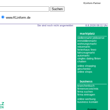
KLinform-Partner
www.KLinform.de
Sie sind noch nicht angemeldet
8.8.2026 08:11 Uhr
marktplatz
stellenmarkt jobboerse
immobilienmarkt
wohnungsmarkt
reisemarkt
ferienhaus fewo
fahrzeugmarkt
automarkt
singles dating flirten
chatten
online shopping
geschenke
online shops
business
branchenbuch
firmenverzeichnis
firma suchen
firma eintragen
online-werbung
business-kontakt
LZ
DEN
Anzeige