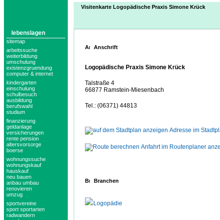
Visitenkarte Logopädische Praxis Simone Krück
lebenslagen
sitemap
Anschrift
arbeitssuche
weiterbildung
umschulung
Logopädische Praxis Simone Krück
existenzgruendung
computer & internet
kindergarten
Talstraße 4
einschulung
66877 Ramstein-Miesenbach
schulbesuch
ausbildung
Tel.: (06371) 44813
berufswahl
studium
finanzierung
geldanlage
Adresse im Stadtp
versicherungen
rente pension
altersvorsorge
Anfahrt im Routenplaner anz
boerse
wohnungssuche
wohnungskauf
hauskauf
neu bauen
Branchen
anbau umbau
renovieren
umzug
Logopädie
sportvereine
sport sportarten
radwandern