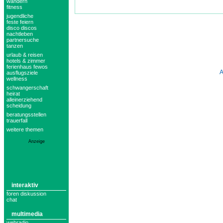
wandern
fitness
jugendliche
feste feiern
disco discos
nachtleben
partnersuche
tanzen
urlaub & reisen
hotels & zimmer
ferienhaus fewos
ausflugsziele
wellness
schwangerschaft
heirat
alleinerziehend
scheidung
beratungsstellen
trauerfall
weitere themen
Anzeige
interaktiv
foren diskussion
chat
multimedia
webradio