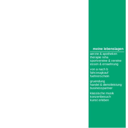
meine lebenslagen
aerzte & apotheken
therapie reha
sportvereine & vereine
essen & ernaehrung
von a nach b
fahrzeugkauf
fuehrerschein
gruendung
handel & dienstleistung
businesspartner
klassische musik
konzertbesuch
kunst erleben