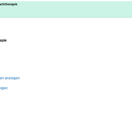
achtherapie
apie
lan anzeigen
eigen