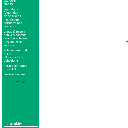
wandern
fitness
jugendliche
feste feiern
disco discos
nachtleben
partnersuche
tanzen
urlaub & reisen
hotels & zimmer
ferienhaus fewos
ausflugsziele
wellness
schwangerschaft
heirat
alleinerziehend
scheidung
beratungsstellen
trauerfall
weitere themen
Anzeige
interaktiv