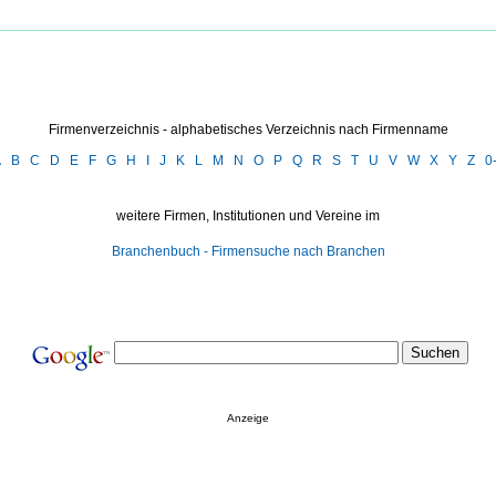
Firmenverzeichnis - alphabetisches Verzeichnis nach Firmenname
A
B
C
D
E
F
G
H
I
J
K
L
M
N
O
P
Q
R
S
T
U
V
W
X
Y
Z
0
weitere Firmen, Institutionen und Vereine im
Branchenbuch - Firmensuche nach Branchen
Anzeige