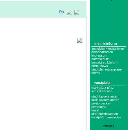
mein klinform
anmelden - registrieren
personalisieren
impressum
datenschutz
kontakt zu klinform
portal-news
stadtplan routenplaner
notfall
westpfalz
marktplatz pfalz
infos & service
stadt kaiserslautern
kreis kaiserslautern
zweibruecken
pirmasens
kusel
kirchheimbolanden
westpfalz gemeinden
Anzeige