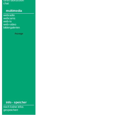
foren diskussion
chat
multimedia
webradio
webcams
web-tv
web-video
bildergalerien
Anzeige
info - speicher
noch keine infos
gespeichert