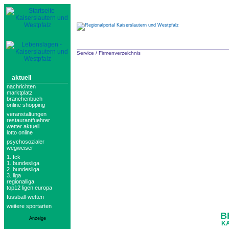
Service
/
Firmenverzeichnis
aktuell
nachrichten
marktplatz
branchenbuch
online shopping
veranstaltungen
restaurantfuehrer
wetter aktuell
lotto online
psychosozialer
wegweiser
1. fck
1. bundesliga
2. bundesliga
3. liga
regionalliga
top12 ligen europa
fussball-wetten
weitere sportarten
B
Anzeige
KA