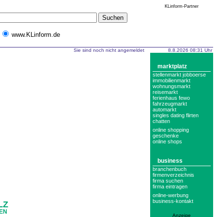
KLinform-Partner
www.KLinform.de
Sie sind noch nicht angemeldet
8.8.2026 08:31 Uhr
marktplatz
stellenmarkt jobboerse
immobilienmarkt
wohnungsmarkt
reisemarkt
ferienhaus fewo
fahrzeugmarkt
automarkt
singles dating flirten
chatten
online shopping
geschenke
online shops
business
branchenbuch
firmenverzeichnis
firma suchen
firma eintragen
online-werbung
business-kontakt
LZ
DEN
Anzeige