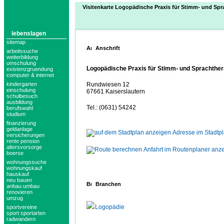
Visitenkarte Logopädische Praxis für Stimm- und Spr
lebenslagen
sitemap
Anschrift
arbeitssuche
weiterbildung
umschulung
Logopädische Praxis für Stimm- und Sprachther
existenzgruendung
computer & internet
kindergarten
Rundwiesen 12
einschulung
67661 Kaiserslautern
schulbesuch
ausbildung
Tel.: (0631) 54242
berufswahl
studium
finanzierung
geldanlage
Adresse im Stadtp
versicherungen
rente pension
altersvorsorge
Anfahrt im Routenplaner anz
boerse
wohnungssuche
wohnungskauf
hauskauf
neu bauen
Branchen
anbau umbau
renovieren
umzug
Logopädie
sportvereine
sport sportarten
radwandern