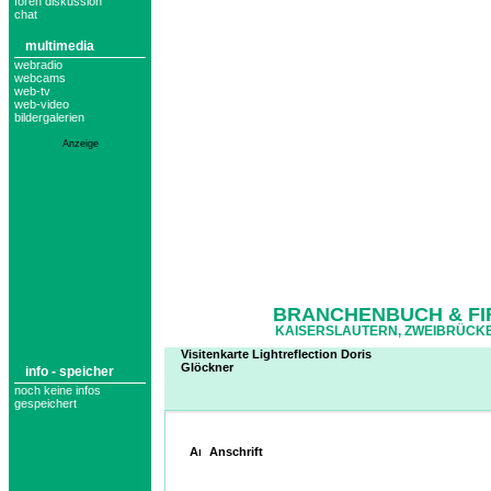
foren diskussion
chat
multimedia
webradio
webcams
web-tv
web-video
bildergalerien
Anzeige
BRANCHENBUCH & FI
KAISERSLAUTERN, ZWEIBRÜCKE
Visitenkarte Lightreflection Doris
Glöckner
info - speicher
noch keine infos
gespeichert
Anschrift