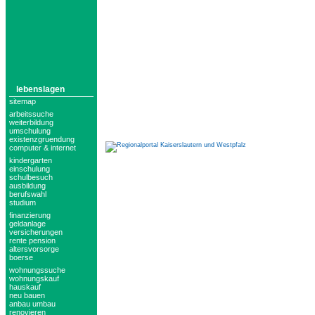
lebenslagen
sitemap
arbeitssuche
weiterbildung
umschulung
existenzgruendung
computer & internet
kindergarten
einschulung
schulbesuch
ausbildung
berufswahl
studium
finanzierung
geldanlage
versicherungen
rente pension
altersvorsorge
boerse
wohnungssuche
wohnungskauf
hauskauf
neu bauen
anbau umbau
renovieren