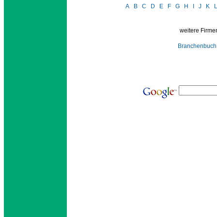
A
B
C
D
E
F
G
H
I
J
K
weitere Firmen
Branchenbuch 