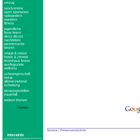
umzug
sportvereine
sport sportarten
radwandern
wandern
fitness
jugendliche
feste feiern
disco discos
nachtleben
partnersuche
tanzen
urlaub & reisen
hotels & zimmer
ferienhaus fewos
ausflugsziele
wellness
schwangerschaft
heirat
alleinerziehend
scheidung
beratungsstellen
trauerfall
weitere themen
Anzeige
Service
/
Firmenverzeichnis
interaktiv