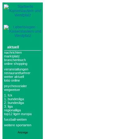
aktuell
nachrichten
marktplatz
branchenbuch
online shopping
veranstaltungen
restaurantfuehrer
wetter aktuell
lotto online
psychosozialer
wegweiser
1. fck
1. bundesliga
2. bundesliga
3. liga
regionalliga
top12 ligen europa
fussball-wetten
weitere sportarten
Anzeige