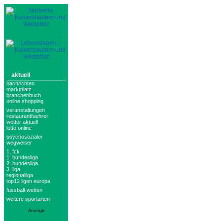
aktuell
nachrichten
marktplatz
branchenbuch
online shopping
veranstaltungen
restaurantfuehrer
wetter aktuell
lotto online
psychosozialer
wegweiser
1. fck
1. bundesliga
2. bundesliga
3. liga
regionalliga
top12 ligen europa
fussball-wetten
weitere sportarten
Anzeige