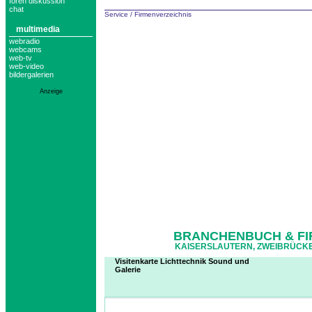
foren diskussion
chat
Service
/
Firmenverzeichnis
multimedia
webradio
webcams
web-tv
web-video
bildergalerien
Anzeige
BRANCHENBUCH & FI
KAISERSLAUTERN, ZWEIBRÜCKE
Visitenkarte Lichttechnik Sound und
Galerie