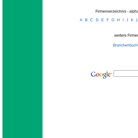
Firmenverzeichnis - alp
A
B
C
D
E
F
G
H
I
J
K
weitere Firmen
Branchenbuch 