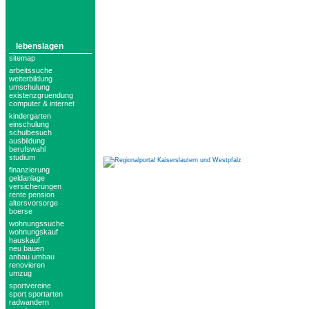
lebenslagen
sitemap
arbeitssuche
weiterbildung
umschulung
existenzgruendung
computer & internet
kindergarten
einschulung
schulbesuch
ausbildung
berufswahl
studium
finanzierung
geldanlage
versicherungen
rente pension
altersvorsorge
boerse
wohnungssuche
wohnungskauf
hauskauf
neu bauen
anbau umbau
renovieren
umzug
sportvereine
sport sportarten
radwandern