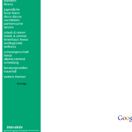
wandern
fitness
jugendliche
feste feiern
disco discos
nachtleben
partnersuche
tanzen
urlaub & reisen
hotels & zimmer
ferienhaus fewos
ausflugsziele
wellness
schwangerschaft
heirat
alleinerziehend
scheidung
beratungsstellen
trauerfall
weitere themen
Anzeige
interaktiv