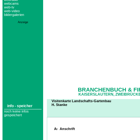
webcams
web-tv
web-video
bildergalerien
Anzeige
BRANCHENBUCH & FI
KAISERSLAUTERN, ZWEIBRÜCKE
Visitenkarte Landschafts-Gartenbau
H. Stanke
info - speicher
noch keine infos
gespeichert
Anschrift