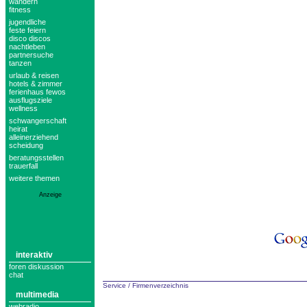
wandern
fitness
jugendliche
feste feiern
disco discos
nachtleben
partnersuche
tanzen
urlaub & reisen
hotels & zimmer
ferienhaus fewos
ausflugsziele
wellness
schwangerschaft
heirat
alleinerziehend
scheidung
beratungsstellen
trauerfall
weitere themen
Anzeige
interaktiv
foren diskussion
chat
Service
/
Firmenverzeichnis
multimedia
webradio