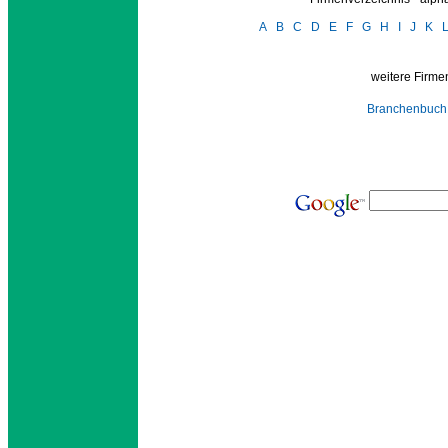
A
B
C
D
E
F
G
H
I
J
K
weitere Firmen
Branchenbuch 