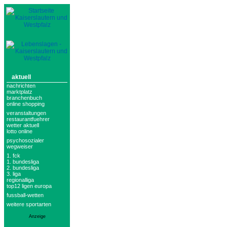
aktuell
nachrichten
marktplatz
branchenbuch
online shopping
veranstaltungen
restaurantfuehrer
wetter aktuell
lotto online
psychosozialer
wegweiser
1. fck
1. bundesliga
2. bundesliga
3. liga
regionalliga
top12 ligen europa
fussball-wetten
weitere sportarten
Anzeige