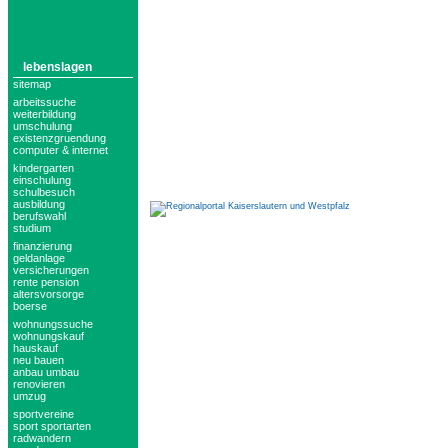
lebenslagen
sitemap
arbeitssuche
weiterbildung
umschulung
existenzgruendung
computer & internet
kindergarten
einschulung
schulbesuch
ausbildung
berufswahl
studium
finanzierung
geldanlage
versicherungen
rente pension
altersvorsorge
boerse
wohnungssuche
wohnungskauf
hauskauf
neu bauen
anbau umbau
renovieren
umzug
sportvereine
sport sportarten
radwandern