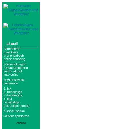
aktuell
nachrichten
marktplatz
branchenbuch
online shopping
veranstaltungen
restaurantfuehrer
wetter aktuell
lotto online
psychosozialer
wegweiser
1. fck
1. bundesliga
2. bundesliga
3. liga
regionalliga
top12 ligen europa
fussball-wetten
weitere sportarten
Anzeige