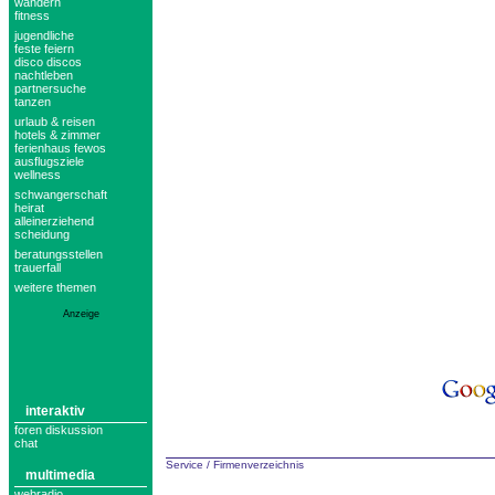
wandern
fitness
jugendliche
feste feiern
disco discos
nachtleben
partnersuche
tanzen
urlaub & reisen
hotels & zimmer
ferienhaus fewos
ausflugsziele
wellness
schwangerschaft
heirat
alleinerziehend
scheidung
beratungsstellen
trauerfall
weitere themen
Anzeige
interaktiv
foren diskussion
chat
Service
/
Firmenverzeichnis
multimedia
webradio