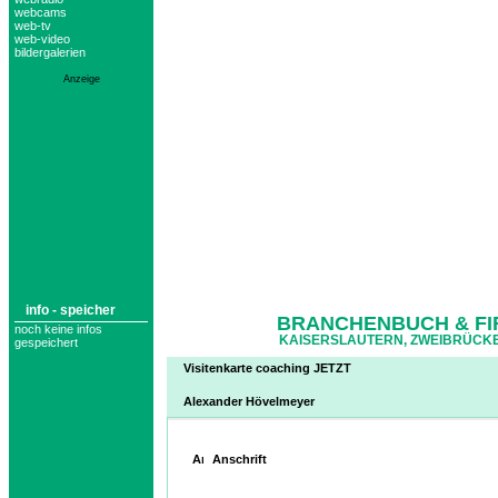
webcams
web-tv
web-video
bildergalerien
Anzeige
info - speicher
BRANCHENBUCH & FI
noch keine infos
KAISERSLAUTERN, ZWEIBRÜCKE
gespeichert
Visitenkarte coaching JETZT
Alexander Hövelmeyer
Anschrift