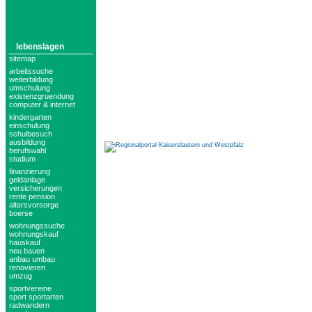
lebenslagen
sitemap
arbeitssuche
weiterbildung
umschulung
existenzgruendung
computer & internet
kindergarten
einschulung
schulbesuch
ausbildung
berufswahl
studium
finanzierung
geldanlage
versicherungen
rente pension
altersvorsorge
boerse
wohnungssuche
wohnungskauf
hauskauf
neu bauen
anbau umbau
renovieren
umzug
sportvereine
sport sportarten
radwandern