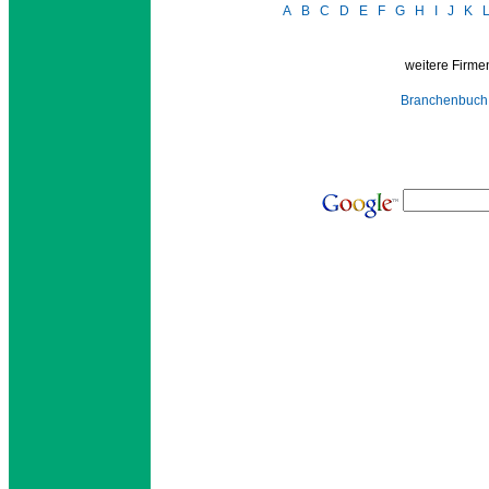
A
B
C
D
E
F
G
H
I
J
K
weitere Firmen
Branchenbuch 