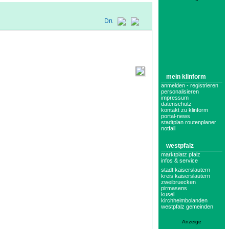
mein klinform
anmelden - registrieren
personalisieren
impressum
datenschutz
kontakt zu klinform
portal-news
stadtplan routenplaner
notfall
westpfalz
marktplatz pfalz
infos & service
stadt kaiserslautern
kreis kaiserslautern
zweibruecken
pirmasens
kusel
kirchheimbolanden
westpfalz gemeinden
Anzeige