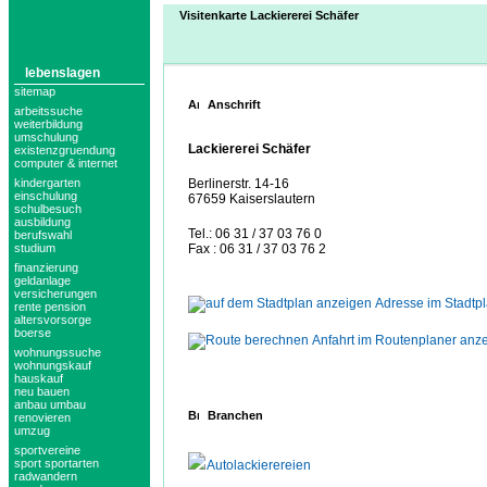
Visitenkarte Lackiererei Schäfer
lebenslagen
sitemap
Anschrift
arbeitssuche
weiterbildung
umschulung
Lackiererei Schäfer
existenzgruendung
computer & internet
kindergarten
Berlinerstr. 14-16
einschulung
67659 Kaiserslautern
schulbesuch
ausbildung
Tel.: 06 31 / 37 03 76 0
berufswahl
studium
Fax : 06 31 / 37 03 76 2
finanzierung
geldanlage
versicherungen
Adresse im Stadtp
rente pension
altersvorsorge
boerse
Anfahrt im Routenplaner anz
wohnungssuche
wohnungskauf
hauskauf
neu bauen
anbau umbau
Branchen
renovieren
umzug
sportvereine
sport sportarten
Autolackierereien
radwandern