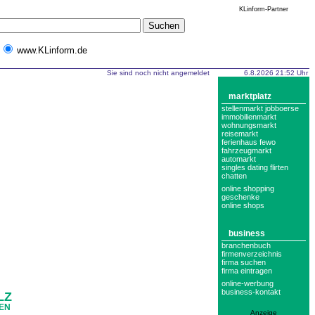
KLinform-Partner
www.KLinform.de
Sie sind noch nicht angemeldet
6.8.2026 21:52 Uhr
marktplatz
stellenmarkt jobboerse
immobilienmarkt
wohnungsmarkt
reisemarkt
ferienhaus fewo
fahrzeugmarkt
automarkt
singles dating flirten
chatten
online shopping
geschenke
online shops
business
branchenbuch
firmenverzeichnis
firma suchen
firma eintragen
online-werbung
business-kontakt
LZ
DEN
Anzeige