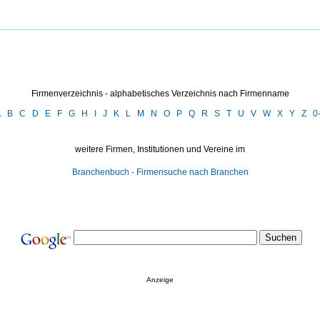
Firmenverzeichnis - alphabetisches Verzeichnis nach Firmenname
A
B
C
D
E
F
G
H
I
J
K
L
M
N
O
P
Q
R
S
T
U
V
W
X
Y
Z
0
weitere Firmen, Institutionen und Vereine im
Branchenbuch - Firmensuche nach Branchen
Anzeige