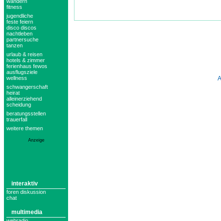
wandern
fitness
jugendliche
feste feiern
disco discos
nachtleben
partnersuche
tanzen
urlaub & reisen
hotels & zimmer
ferienhaus fewos
ausflugsziele
wellness
schwangerschaft
heirat
alleinerziehend
scheidung
beratungsstellen
trauerfall
weitere themen
Anzeige
interaktiv
foren diskussion
chat
multimedia
webradio