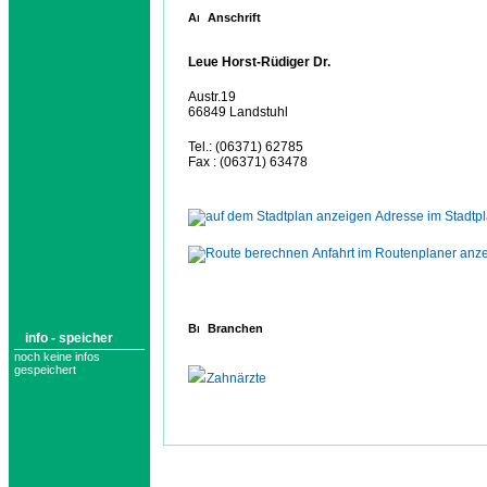
Anschrift
Leue Horst-Rüdiger Dr.
Austr.19
66849 Landstuhl
Tel.: (06371) 62785
Fax : (06371) 63478
Adresse im Stadtp
Anfahrt im Routenplaner anz
Branchen
info - speicher
noch keine infos
gespeichert
Zahnärzte