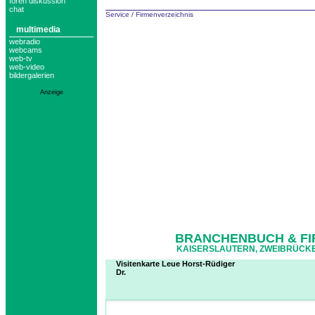
foren diskussion
chat
Service
/
Firmenverzeichnis
multimedia
webradio
webcams
web-tv
web-video
bildergalerien
Anzeige
BRANCHENBUCH & FI
KAISERSLAUTERN, ZWEIBRÜCKE
Visitenkarte Leue Horst-Rüdiger
Dr.