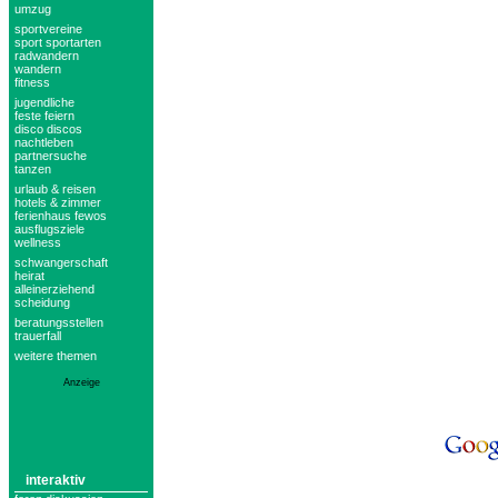
umzug
sportvereine
sport sportarten
radwandern
wandern
fitness
jugendliche
feste feiern
disco discos
nachtleben
partnersuche
tanzen
urlaub & reisen
hotels & zimmer
ferienhaus fewos
ausflugsziele
wellness
schwangerschaft
heirat
alleinerziehend
scheidung
beratungsstellen
trauerfall
weitere themen
Anzeige
interaktiv