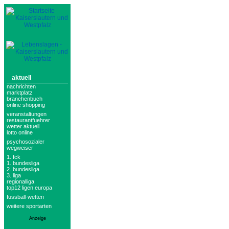
aktuell
nachrichten
marktplatz
branchenbuch
online shopping
veranstaltungen
restaurantfuehrer
wetter aktuell
lotto online
psychosozialer
wegweiser
1. fck
1. bundesliga
2. bundesliga
3. liga
regionalliga
top12 ligen europa
fussball-wetten
weitere sportarten
Anzeige