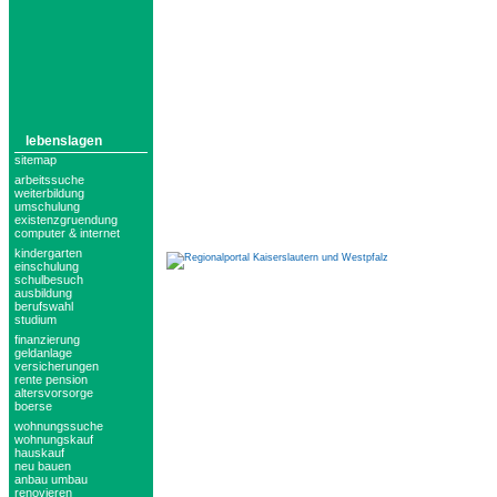
lebenslagen
sitemap
arbeitssuche
weiterbildung
umschulung
existenzgruendung
computer & internet
kindergarten
einschulung
schulbesuch
ausbildung
berufswahl
studium
finanzierung
geldanlage
versicherungen
rente pension
altersvorsorge
boerse
wohnungssuche
wohnungskauf
hauskauf
neu bauen
anbau umbau
renovieren