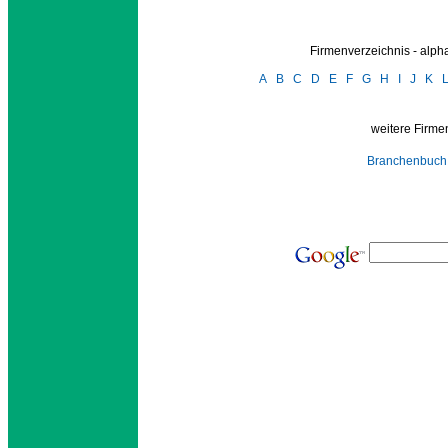
Firmenverzeichnis - alp
A
B
C
D
E
F
G
H
I
J
K
weitere Firmen
Branchenbuch 