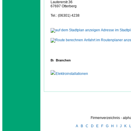
Lautererstr.36
67697 Otterberg
Tel.: (06301) 4238
Adresse im Stadtp
Anfahrt im Routenplaner anz
Branchen
Elektroinstallationen
Firmenverzeichnis - alp
A
B
C
D
E
F
G
H
I
J
K