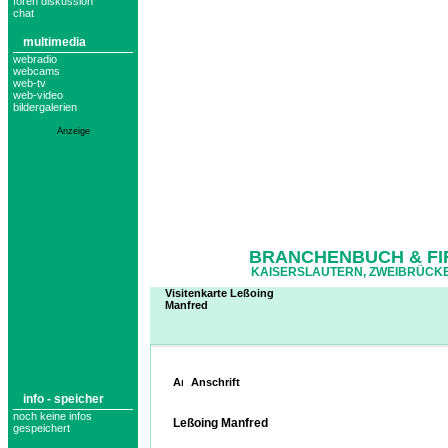
foren diskussion
chat
multimedia
webradio
webcams
web-tv
web-video
bildergalerien
Anzeige
BRANCHENBUCH & FI
KAISERSLAUTERN, ZWEIBRÜCKE
Visitenkarte Leßoing
Manfred
Anschrift
info - speicher
noch keine infos
Leßoing Manfred
gespeichert