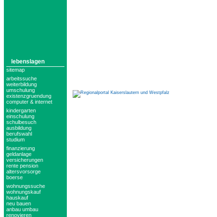
lebenslagen
sitemap
arbeitssuche
weiterbildung
umschulung
existenzgruendung
computer & internet
kindergarten
einschulung
schulbesuch
ausbildung
berufswahl
studium
finanzierung
geldanlage
versicherungen
rente pension
altersvorsorge
boerse
wohnungssuche
wohnungskauf
hauskauf
neu bauen
anbau umbau
renovieren