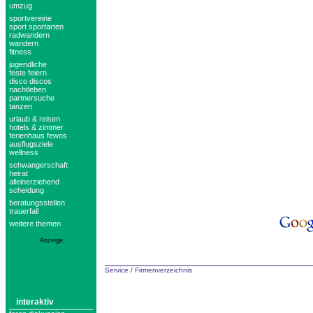
umzug
sportvereine
sport sportarten
radwandern
wandern
fitness
jugendliche
feste feiern
disco discos
nachtleben
partnersuche
tanzen
urlaub & reisen
hotels & zimmer
ferienhaus fewos
ausflugsziele
wellness
schwangerschaft
heirat
alleinerziehend
scheidung
beratungsstellen
trauerfall
weitere themen
Anzeige
Service
/
Firmenverzeichnis
interaktiv