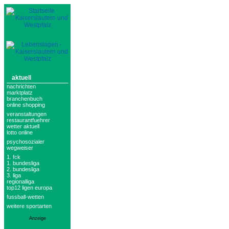
aktuell
nachrichten
marktplatz
branchenbuch
online shopping
veranstaltungen
restaurantfuehrer
wetter aktuell
lotto online
psychosozialer
wegweiser
1. fck
1. bundesliga
2. bundesliga
3. liga
regionalliga
top12 ligen europa
fussball-wetten
weitere sportarten
Anzeige