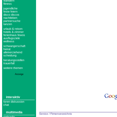
wandern
fitness
jugendliche
feste feiern
disco discos
nachtleben
partnersuche
tanzen
urlaub & reisen
hotels & zimmer
ferienhaus fewos
ausflugsziele
wellness
schwangerschaft
heirat
alleinerziehend
scheidung
beratungsstellen
trauerfall
weitere themen
Anzeige
interaktiv
foren diskussion
chat
multimedia
Service
/
Firmenverzeichnis
webradio