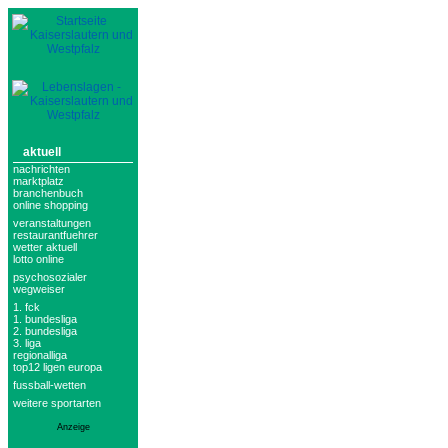
aktuell
nachrichten
marktplatz
branchenbuch
online shopping
veranstaltungen
restaurantfuehrer
wetter aktuell
lotto online
psychosozialer
wegweiser
1. fck
1. bundesliga
2. bundesliga
3. liga
regionalliga
top12 ligen europa
fussball-wetten
weitere sportarten
Anzeige