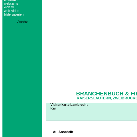
webcams
web-tv
web-video
bildergalerien
Anzeige
BRANCHENBUCH & FI
KAISERSLAUTERN, ZWEIBRÜCKE
Visitenkarte Lambrecht
Kai
Anschrift