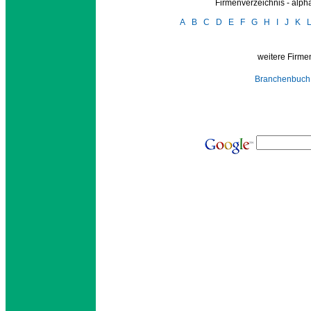
Firmenverzeichnis - alp
A
B
C
D
E
F
G
H
I
J
K
weitere Firmen
Branchenbuch 