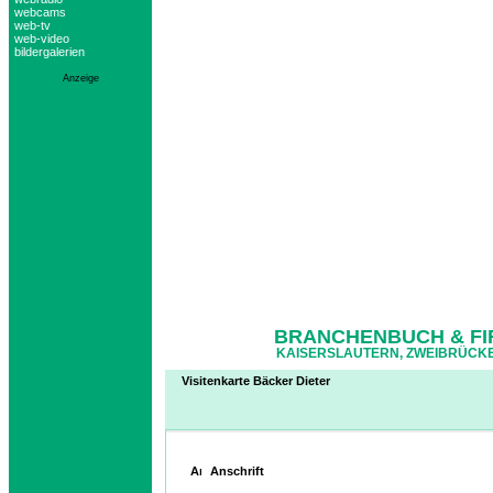
webcams
web-tv
web-video
bildergalerien
Anzeige
BRANCHENBUCH & FI
KAISERSLAUTERN, ZWEIBRÜCKE
Visitenkarte Bäcker Dieter
Anschrift