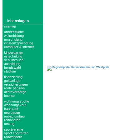
lebenslagen
sitemap
arbeitssuche
weiterbildung
umschulung
existenzgruendung
computer & internet
kindergarten
einschulung
schulbesuch
ausbildung
berufswahl
studium
finanzierung
geldanlage
versicherungen
rente pension
altersvorsorge
boerse
wohnungssuche
wohnungskauf
hauskauf
neu bauen
anbau umbau
renovieren
umzug
sportvereine
sport sportarten
radwandern