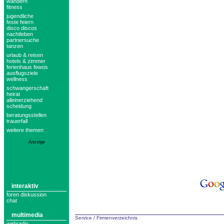
wandern
fitness
jugendliche
feste feiern
disco discos
nachtleben
partnersuche
tanzen
urlaub & reisen
hotels & zimmer
ferienhaus fewos
ausflugsziele
wellness
schwangerschaft
heirat
alleinerziehend
scheidung
beratungsstellen
trauerfall
weitere themen
Anzeige
interaktiv
foren diskussion
chat
multimedia
Service
/
Firmenverzeichnis
webradio