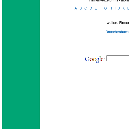
Firmenverzeichnis - alp
A
B
C
D
E
F
G
H
I
J
K
weitere Firmen
Branchenbuch 