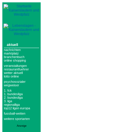
aktuell
nachrichten
marktplatz
branchenbuch
online shopping
veranstaltungen
restaurantfuehrer
wetter aktuell
lotto online
psychosozialer
wegweiser
1. fck
1. bundesliga
2. bundesliga
3. liga
regionalliga
top12 ligen europa
fussball-wetten
weitere sportarten
Anzeige