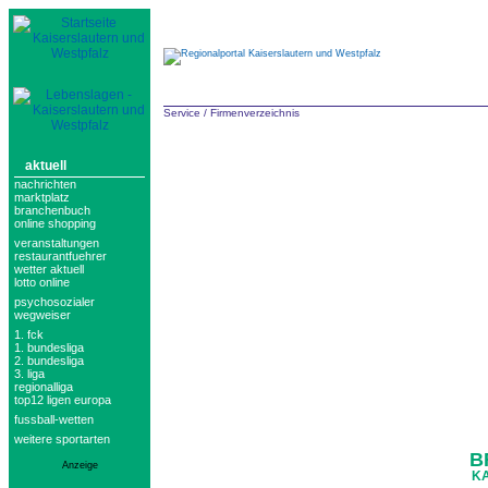
Service
/
Firmenverzeichnis
aktuell
nachrichten
marktplatz
branchenbuch
online shopping
veranstaltungen
restaurantfuehrer
wetter aktuell
lotto online
psychosozialer
wegweiser
1. fck
1. bundesliga
2. bundesliga
3. liga
regionalliga
top12 ligen europa
fussball-wetten
weitere sportarten
B
Anzeige
KA