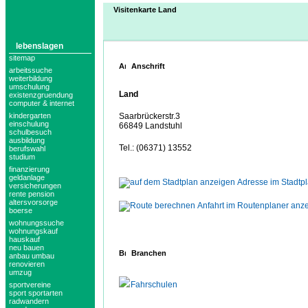
Visitenkarte Land
lebenslagen
sitemap
Anschrift
arbeitssuche
weiterbildung
umschulung
Land
existenzgruendung
computer & internet
kindergarten
Saarbrückerstr.3
einschulung
66849 Landstuhl
schulbesuch
ausbildung
Tel.: (06371) 13552
berufswahl
studium
finanzierung
geldanlage
Adresse im Stadtp
versicherungen
rente pension
altersvorsorge
Anfahrt im Routenplaner anz
boerse
wohnungssuche
wohnungskauf
hauskauf
neu bauen
Branchen
anbau umbau
renovieren
umzug
Fahrschulen
sportvereine
sport sportarten
radwandern