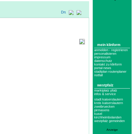
mein klinform
anmelden - registrieren
personalisieren
impressum
datenschutz
kontakt zu klinform
portal-news
stadtplan routenplaner
notfall
westpfalz
marktplatz pfalz
infos & service
stadt kaiserslautern
kreis kaiserslautern
zweibruecken
pirmasens
kusel
kirchheimbolanden
westpfalz gemeinden
Anzeige