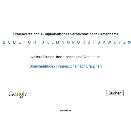
Firmenverzeichnis - alphabetisches Verzeichnis nach Firmenname
A
B
C
D
E
F
G
H
I
J
K
L
M
N
O
P
Q
R
S
T
U
V
W
X
Y
Z
0
weitere Firmen, Institutionen und Vereine im
Branchenbuch - Firmensuche nach Branchen
Anzeige