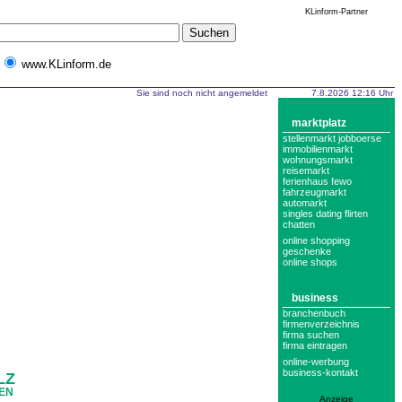
KLinform-Partner
www.KLinform.de
Sie sind noch nicht angemeldet
7.8.2026 12:16 Uhr
marktplatz
stellenmarkt jobboerse
immobilienmarkt
wohnungsmarkt
reisemarkt
ferienhaus fewo
fahrzeugmarkt
automarkt
singles dating flirten
chatten
online shopping
geschenke
online shops
business
branchenbuch
firmenverzeichnis
firma suchen
firma eintragen
online-werbung
business-kontakt
LZ
DEN
Anzeige