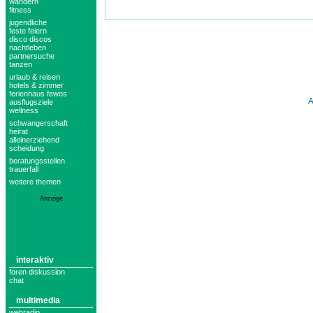
wandern
fitness
jugendliche
feste feiern
disco discos
nachtleben
partnersuche
tanzen
urlaub & reisen
hotels & zimmer
ferienhaus fewos
ausflugsziele
wellness
schwangerschaft
heirat
alleinerziehend
scheidung
beratungsstellen
trauerfall
weitere themen
Anzeige
interaktiv
foren diskussion
chat
multimedia
webradio