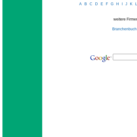
A
B
C
D
E
F
G
H
I
J
K
weitere Firmen
Branchenbuch 