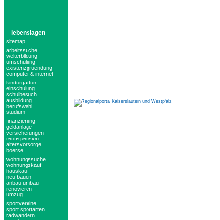
lebenslagen
sitemap
arbeitssuche
weiterbildung
umschulung
existenzgruendung
computer & internet
kindergarten
einschulung
schulbesuch
ausbildung
berufswahl
studium
finanzierung
geldanlage
versicherungen
rente pension
altersvorsorge
boerse
wohnungssuche
wohnungskauf
hauskauf
neu bauen
anbau umbau
renovieren
umzug
sportvereine
sport sportarten
radwandern