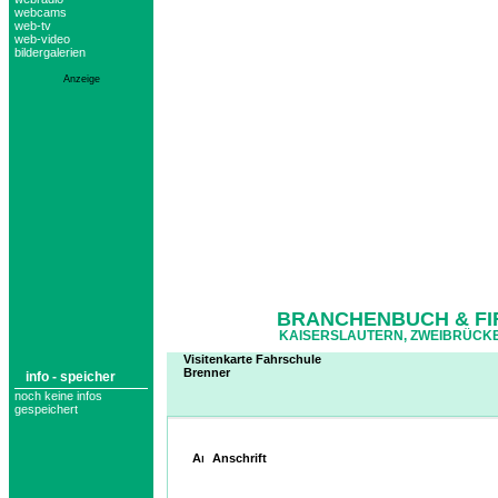
webcams
web-tv
web-video
bildergalerien
Anzeige
BRANCHENBUCH & FI
KAISERSLAUTERN, ZWEIBRÜCKE
Visitenkarte Fahrschule
Brenner
info - speicher
noch keine infos
gespeichert
Anschrift