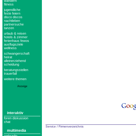
wandern
fitness
jugendliche
feste feiern
disco discos
nachtleben
partnersuche
tanzen
urlaub & reisen
hotels & zimmer
ferienhaus fewos
ausflugsziele
wellness
schwangerschaft
heirat
alleinerziehend
scheidung
beratungsstellen
trauerfall
weitere themen
Anzeige
interaktiv
foren diskussion
chat
Service
/
Firmenverzeichnis
multimedia
webradio