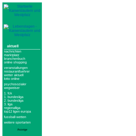
aktuell
nachrichten
marktplatz
branchenbuch
online shopping
veranstaltungen
restaurantfuehrer
wetter aktuell
lotto online
psychosozialer
wegweiser
1. fck
1. bundesliga
2. bundesliga
3. liga
regionalliga
top12 ligen europa
fussball-wetten
weitere sportarten
Anzeige