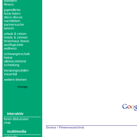
wandern
fitness
jugendliche
feste feiern
disco discos
nachtleben
partnersuche
tanzen
urlaub & reisen
hotels & zimmer
ferienhaus fewos
ausflugsziele
wellness
schwangerschaft
heirat
alleinerziehend
scheidung
beratungsstellen
trauerfall
weitere themen
Anzeige
interaktiv
foren diskussion
chat
Service
/
Firmenverzeichnis
multimedia
webradio