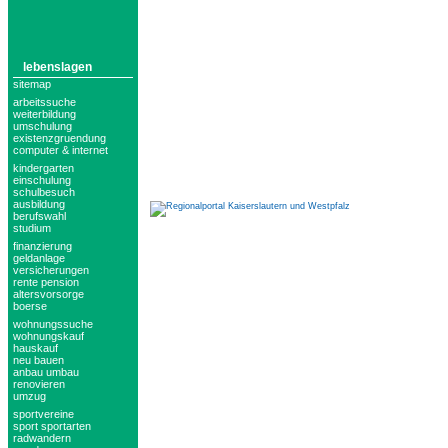
lebenslagen
sitemap
arbeitssuche
weiterbildung
umschulung
existenzgruendung
computer & internet
kindergarten
einschulung
schulbesuch
ausbildung
berufswahl
studium
finanzierung
geldanlage
versicherungen
rente pension
altersvorsorge
boerse
wohnungssuche
wohnungskauf
hauskauf
neu bauen
anbau umbau
renovieren
umzug
sportvereine
sport sportarten
radwandern