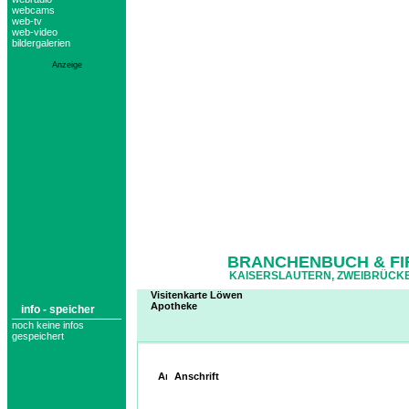
webcams
web-tv
web-video
bildergalerien
Anzeige
BRANCHENBUCH & FI
KAISERSLAUTERN, ZWEIBRÜCKE
Visitenkarte Löwen
Apotheke
info - speicher
noch keine infos
gespeichert
Anschrift