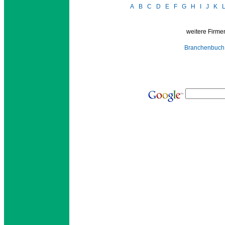
A
B
C
D
E
F
G
H
I
J
K
weitere Firmen
Branchenbuch 