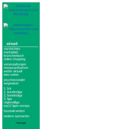
aktuell
nachrichten
marktplatz
branchenbuch
online shopping
veranstaltungen
restaurantfuehrer
wetter aktuell
lotto online
psychosozialer
wegweiser
1. fck
1. bundesliga
2. bundesliga
3. liga
regionalliga
top12 ligen europa
fussball-wetten
weitere sportarten
Anzeige